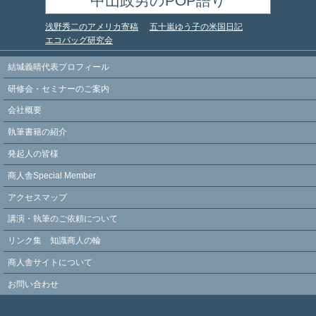
中山政男のPOP語り
浅野秀二のアメリカ寄稿
五十嵐ゆう子の米国日記
エコバッグ研究会
結城義晴代表プロフィール
研修会・セミナーのご案内
会社概要
執筆書籍の紹介
発起人の皆様
商人舎Special Member
アクセスマップ
講演・執筆のご依頼について
リンク集 知識商人の輪
商人舎サイトについて
お問い合わせ