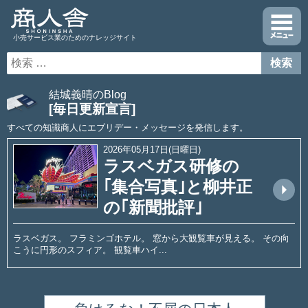
小売サービス業のためのナレッジサイト
結城義晴のBlog
[毎日更新宣言]
すべての知識商人にエブリデー・メッセージを発信します。
2026年05月17日(日曜日)
ラスベガス研修の
｢集合写真｣と柳井正
arrow_drop_up
の｢新聞批評｣
ラスベガス。 フラミンゴホテル。 窓から大観覧車が見える。 その向
こうに円形のスフィア。 観覧車ハイ...