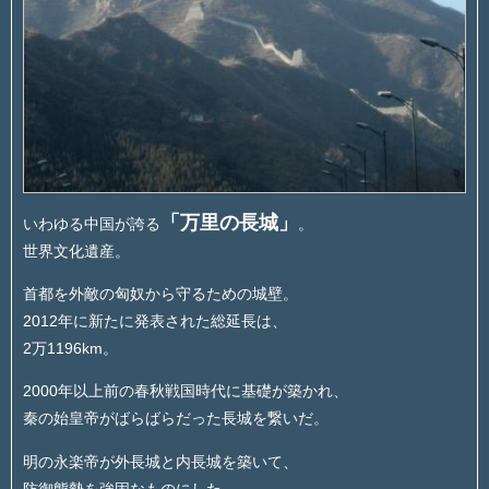
「万里の長城」
いわゆる中国が誇る
。
世界文化遺産。
首都を外敵の匈奴から守るための城壁。
2012年に新たに発表された総延長は、
2万1196km。
2000年以上前の春秋戦国時代に基礎が築かれ、
秦の始皇帝がばらばらだった長城を繋いだ。
明の永楽帝が外長城と内長城を築いて、
防御態勢を強固なものにした。