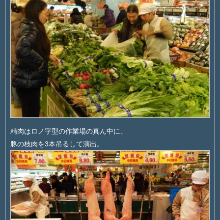
精肉はロノ字型の作業場の真ん中に、
豚の枝肉を3本吊るして演出。