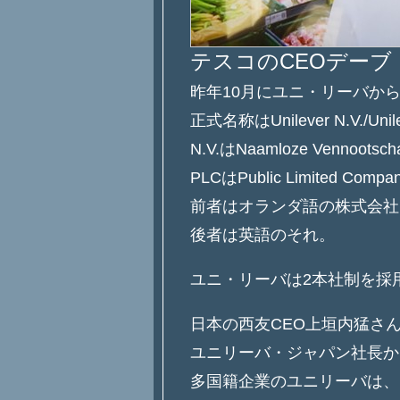
テスコのCEOデーブ
昨年10月にユニ・リーバか
正式名称はUnilever N.V./Unil
N.V.はNaamloze Vennoots
PLCはPublic Limited Co
前者はオランダ語の株式会社
後者は英語のそれ。
ユニ・リーバは2本社制を採
日本の西友CEO上垣内猛さ
ユニリーバ・ジャパン社長か
多国籍企業のユニリーバは、