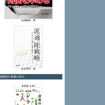
結城義晴・著
鈴木哲男・著
城義晴の著書の紹介
新装版 出来‼︎