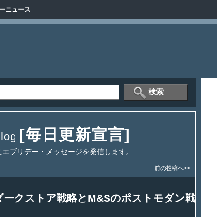
ーニュース
[毎日更新宣言]
og
にエブリデー・メッセージを発信します。
前の投稿へ>>
ダークストア戦略とM&Sのポストモダン戦