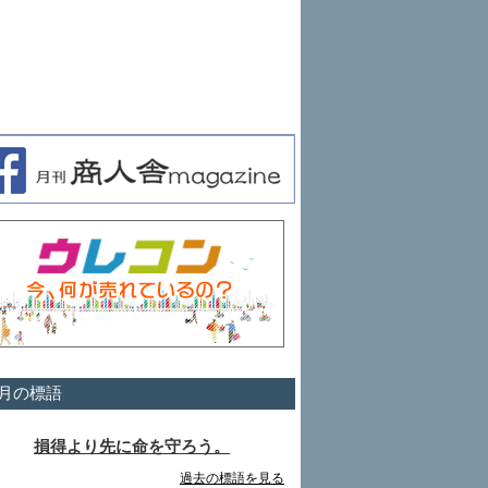
月の標語
損得より先に命を守ろう。
過去の標語を見る