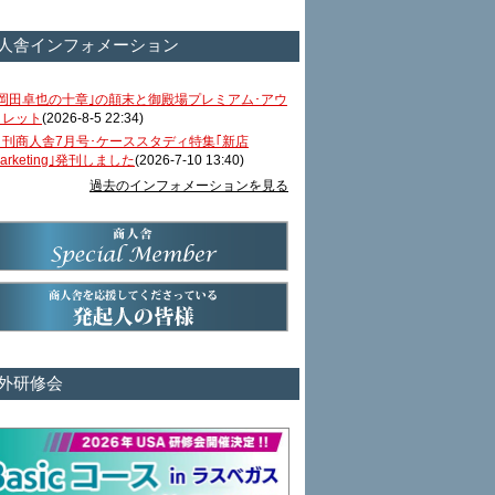
人舎インフォメーション
｢岡田卓也の十章｣の顛末と御殿場プレミアム･アウ
トレット
(2026-8-5 22:34)
月刊商人舎7月号･ケーススタディ特集｢新店
arketing｣発刊しました
(2026-7-10 13:40)
過去のインフォメーションを見る
外研修会