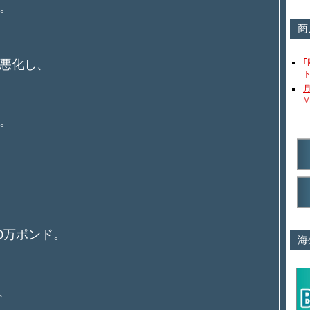
。
商
悪化し、
M
。
00万ポンド。
海
。
ド、