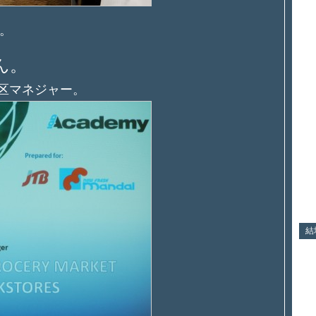
。
ん。
地区マネジャー。
結