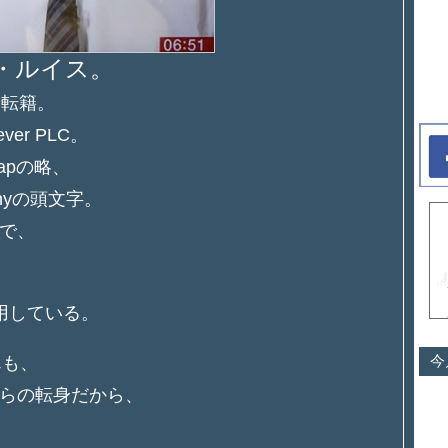
・ルイス。
ら転籍。
ever PLC。
chapの略、
mpanyの頭文字。
で、
用している。
今
んも、
らの転身だから、