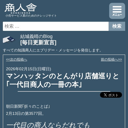
小売サービス業のためのナレッジサイト
結城義晴のBlog
[毎日更新宣言]
すべての知識商人にエブリデー・メッセージを発信します。
<<次の投稿へ
前の投稿へ>>
2026年02月15日(日曜日)
マンハッタンのとんがり店舗巡りと
｢一代目商人の一冊の本｣
朝日新聞｢折々のことば｣
2月13日の第3577回。
一代目の商人ならだれでも