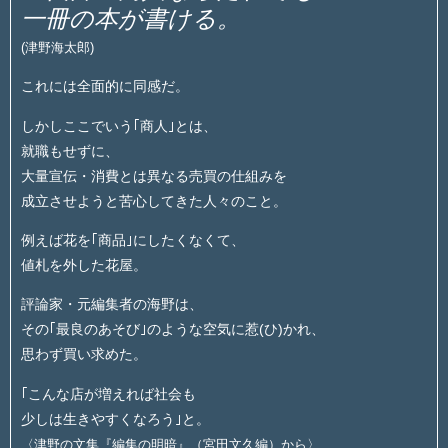
一冊の本が書ける。
(津野海太郎)
これには全面的に同感だ。
しかしここでいう｢商人｣とは、
就職もせずに、
大量宣伝・消費とは異なる売買の仕組みを
成立させようと苦心してきた人々のこと。
例えば花を｢商品｣にしたくなくて、
値札を外した花屋。
評論家・元編集者の海野は、
その｢最良のあそび｣のような空気に惹(ひ)かれ、
思わず買い求めた。
｢こんな店が増えれば社会も
少しは生きやすくなろう｣と。
〈津野の文集『編集の明暗』（宮田文久編）から〉