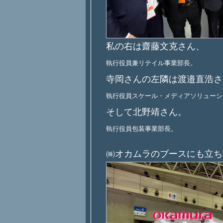
私の右は齋藤文克さん、
執行役員兼リテイル事業部長。
寺岡さんの左隣は渡邉直浩さ
執行役員スケール・メディアソリューシ
そして北野靖さん。
執行役員包装事業部長。
㈱オカムラのブースにも立ち