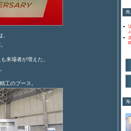
商
は、
M
展。
人も来場者が増えた。
。
精工のブース。
海