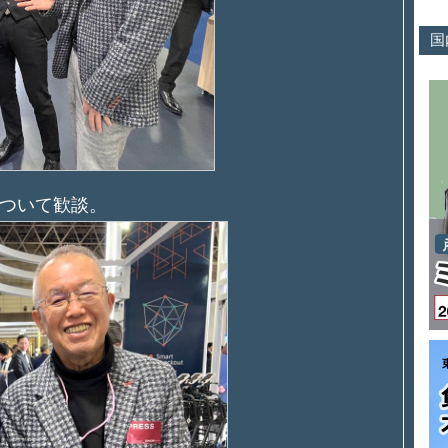
国
ついて歓談。