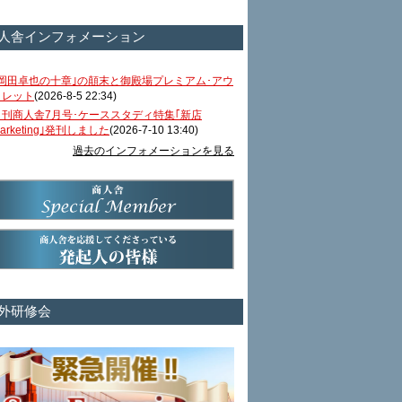
人舎インフォメーション
｢岡田卓也の十章｣の顛末と御殿場プレミアム･アウ
トレット
(2026-8-5 22:34)
月刊商人舎7月号･ケーススタディ特集｢新店
arketing｣発刊しました
(2026-7-10 13:40)
過去のインフォメーションを見る
外研修会