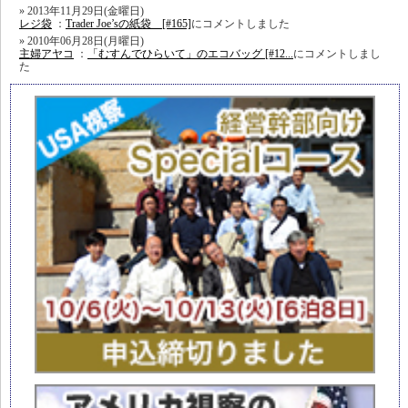
2013年11月29日(金曜日)
レジ袋
：
Trader Joe’sの紙袋 [#165]
にコメントしました
2010年06月28日(月曜日)
主婦アヤコ
：
「むすんでひらいて」のエコバッグ [#12...
にコメントしまし
た