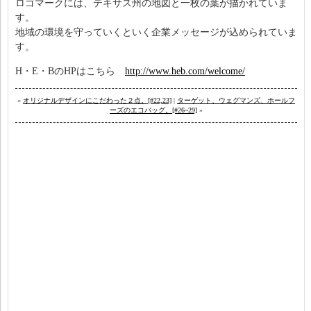
ロゴマークには、テキサス州の地図と一枚の葉が描かれていま
す。
地域の環境を守っていくといく企業メッセージが込められていま
す。
H・E・BのHPはこちら
http://www.heb.com/welcome/
«
オリジナルデザインにこだわった２点。[#22,23]
|
ターゲット、ウェグマンズ、ホールフ
ーズのエコバッグ。[#26~29]
»