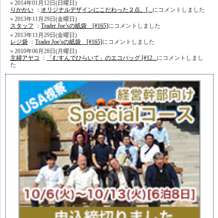
2014年01月12日(日曜日)
りかかい
：
オリジナルデザインにこだわった２点。[...
にコメントしました
2013年11月29日(金曜日)
スタッフ
：
Trader Joe’sの紙袋 [#165]
にコメントしました
2013年11月29日(金曜日)
レジ袋
：
Trader Joe’sの紙袋 [#165]
にコメントしました
2010年06月28日(月曜日)
主婦アヤコ
：
「むすんでひらいて」のエコバッグ [#12...
にコメントしまし
た