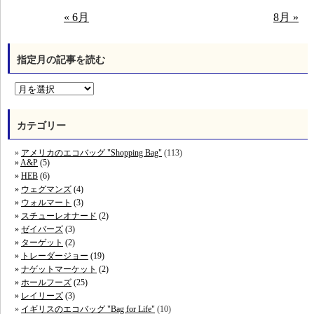
« 6月
8月 »
指定月の記事を読む
カテゴリー
アメリカのエコバッグ "Shopping Bag"
(113)
A&P
(5)
HEB
(6)
ウェグマンズ
(4)
ウォルマート
(3)
スチューレオナード
(2)
ゼイバーズ
(3)
ターゲット
(2)
トレーダージョー
(19)
ナゲットマーケット
(2)
ホールフーズ
(25)
レイリーズ
(3)
イギリスのエコバッグ "Bag for Life"
(10)