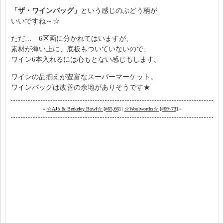
「ザ・ワインバッグ」
という感じのぶどう柄が
いいですね～☆
ただ… 6区画に分かれてはいますが、
素材が薄い上に、底板もついていないので、
ワイン6本入れるには心もとない感じもします。
ワインの品揃えが豊富なスーパーマーケット。
ワインバッグは改善の余地がありそうです★
«
☆AJ’s & Berkeley Bowl☆ [#65,66]
|
☆Woolworths☆ [#69~73]
»