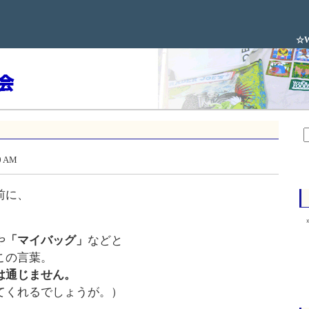
☆W
0 AM
前に、
や
「マイバッグ」
などと
この言葉。
は通じません。
てくれるでしょうが。）