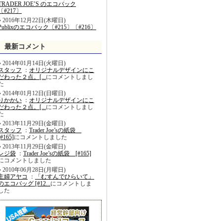
TRADER JOE’S のエコバック
〔#217〕
2016年12月22日(木曜日)
Publixのエコバック〔#215〕〔#216〕
最新コメント
2014年01月14日(火曜日)
スタッフ
：
オリジナルデザインにこ
だわった２点。[...
にコメントしまし
た
2014年01月12日(日曜日)
りかかい
：
オリジナルデザインにこ
だわった２点。[...
にコメントしまし
た
2013年11月29日(金曜日)
スタッフ
：
Trader Joe’sの紙袋
[#165]
にコメントしました
2013年11月29日(金曜日)
レジ袋
：
Trader Joe’sの紙袋 [#165]
にコメントしました
2010年06月28日(月曜日)
主婦アヤコ
：
「むすんでひらいて」
のエコバッグ [#12...
にコメントしま
した