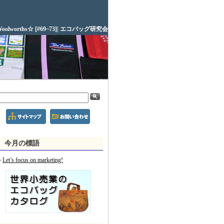
oolworths☆ [#69~73]| エコバッグ研究会
今月の標語
Let’s focus on marketing!