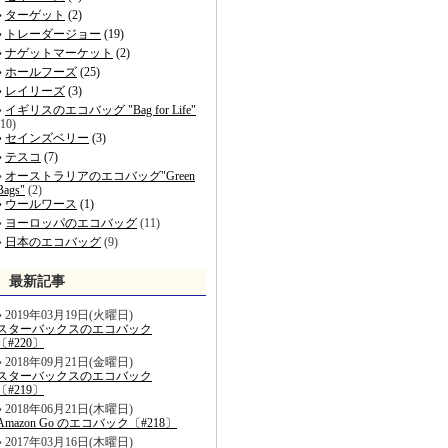
ターゲット
(2)
トレーダージョー
(19)
ナゲットマーケット
(2)
ホールフーズ
(25)
レイリーズ
(3)
イギリスのエコバッグ "Bag for Life"
(10)
セインズベリー
(3)
テスコ
(7)
オーストラリアのエコバッグ"Green
Bags"
(2)
ウールワース
(1)
ヨーロッパのエコバッグ
(11)
日本のエコバッグ
(9)
最新記事
2019年03月19日(火曜日)
スターバックスのエコバック
〔#220〕
2018年09月21日(金曜日)
スターバックスのエコバック
〔#219〕
2018年06月21日(木曜日)
Amazon Go のエコバック〔#218〕
2017年03月16日(木曜日)