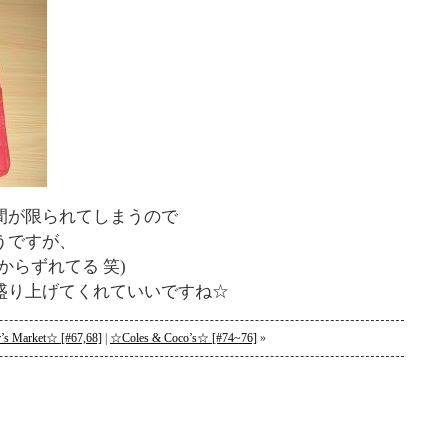
間が限られてしまうので
うですが、
からずれてる 笑)
盛り上げてくれていいですね☆
’s Market☆ [#67,68]
|
☆Coles & Coco’s☆ [#74~76]
»