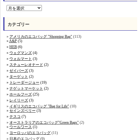
カテゴリー
アメリカのエコバッグ "Shopping Bag"
(113)
A&P
(5)
HEB
(6)
ウェグマンズ
(4)
ウォルマート
(3)
スチューレオナード
(2)
ゼイバーズ
(3)
ターゲット
(2)
トレーダージョー
(19)
ナゲットマーケット
(2)
ホールフーズ
(25)
レイリーズ
(3)
イギリスのエコバッグ "Bag for Life"
(10)
セインズベリー
(3)
テスコ
(7)
オーストラリアのエコバッグ"Green Bags"
(2)
ウールワース
(1)
ヨーロッパのエコバッグ
(11)
日本のエコバッグ
(9)