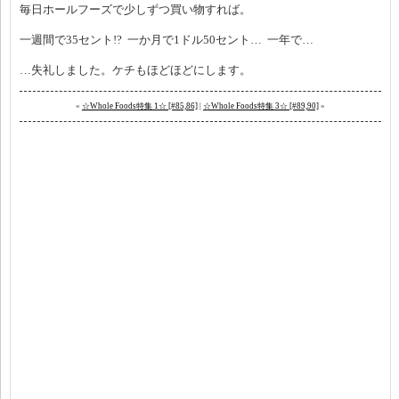
毎日ホールフーズで少しずつ買い物すれば。
一週間で35セント!? 一か月で1ドル50セント… 一年で…
…失礼しました。ケチもほどほどにします。
«
☆Whole Foods特集 1☆ [#85,86]
|
☆Whole Foods特集 3☆ [#89,90]
»