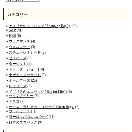
カテゴリー
アメリカのエコバッグ "Shopping Bag"
(113)
A&P
(5)
HEB
(6)
ウェグマンズ
(4)
ウォルマート
(3)
スチューレオナード
(2)
ゼイバーズ
(3)
ターゲット
(2)
トレーダージョー
(19)
ナゲットマーケット
(2)
ホールフーズ
(25)
レイリーズ
(3)
イギリスのエコバッグ "Bag for Life"
(10)
セインズベリー
(3)
テスコ
(7)
オーストラリアのエコバッグ"Green Bags"
(2)
ウールワース
(1)
ヨーロッパのエコバッグ
(11)
日本のエコバッグ
(9)