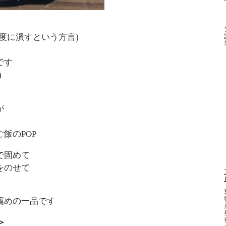
度に潰すという方言)
です
)
が
飯のPOP
で固めて
をのせて
薦めの一品です
＞