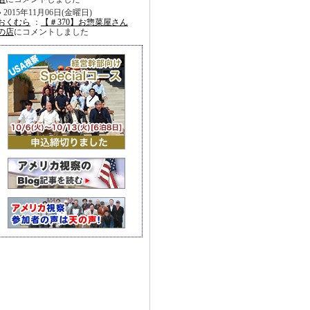
2015年11月06日(金曜日)
おくむら
：
【＃370】お惣菜屋さん
の店
にコメントしました