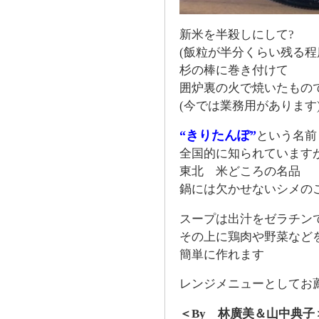
新米を半殺しにして?
(飯粒が半分くらい残る程
杉の棒に巻き付けて
囲炉裏の火で焼いたもの
(今では業務用があります
“きりたんぽ”
という名前
全国的に知られています
東北 米どころの名品
鍋には欠かせないシメのご
スープは出汁をゼラチン
その上に鶏肉や野菜など
簡単に作れます
レンジメニューとしてお
＜By 林廣美＆山中典子