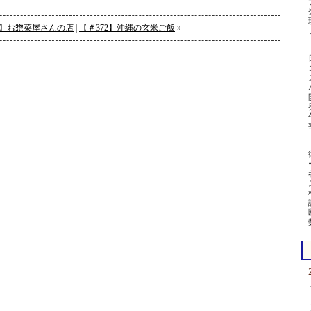
0】お惣菜屋さんの店
|
【＃372】沖縄の玄米ご飯
»