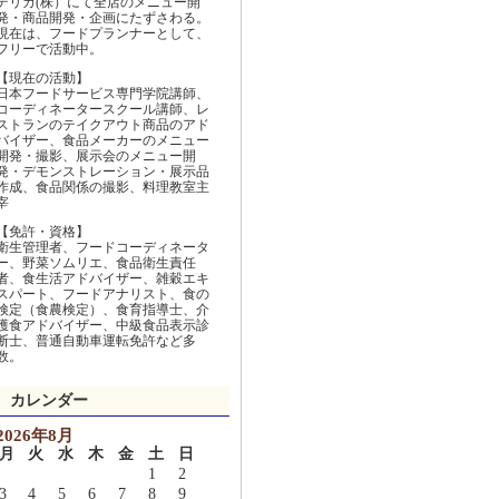
デリカ(株）にて全店のメニュー開
発・商品開発・企画にたずさわる。
現在は、フードプランナーとして、
フリーで活動中。
【現在の活動】
日本フードサービス専門学院講師、
コーディネータースクール講師、レ
ストランのテイクアウト商品のアド
バイザー、食品メーカーのメニュー
開発・撮影、展示会のメニュー開
発・デモンストレーション・展示品
作成、食品関係の撮影、料理教室主
宰
【免許・資格】
衛生管理者、フードコーディネータ
ー、野菜ソムリエ、食品衛生責任
者、食生活アドバイザー、雑穀エキ
スパート、フードアナリスト、食の
検定（食農検定）、食育指導士、介
護食アドバイザー、中級食品表示診
断士、普通自動車運転免許など多
数。
カレンダー
2026年8月
月
火
水
木
金
土
日
1
2
3
4
5
6
7
8
9