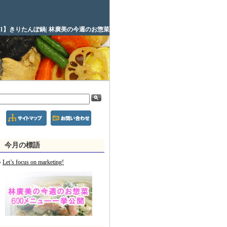
71】きりたんぽ鍋| 林廣美の今週のお惣菜
今月の標語
Let’s focus on marketing!