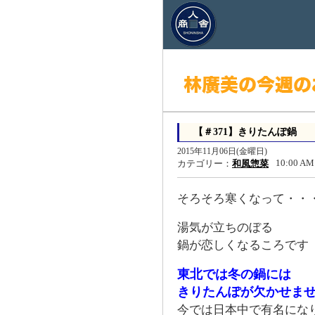
【＃371】きりたんぽ鍋
2015年11月06日(金曜日)
10:00 AM
カテゴリー：
和風惣菜
そろそろ寒くなって・・
湯気が立ちのぼる
鍋が恋しくなるころです
東北では冬の鍋には
きりたんぽが欠かせま
今では日本中で有名にな