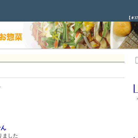
【＃3
・
せん
りました