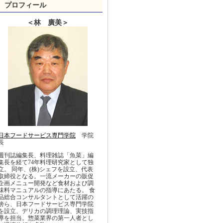
プロフィール
＜林 廣美＞
日本フードサービス専門学院
学院
長
週刊誌編集長、料理雑誌「魚菜」編
集長を経て74年料理研究家として独
立。 同年、(株)シェフを設立、代表
取締役となる。一流メーカーの販促
企画メニュー開発など食材および調
味料マニュアルの指導にあたる。 食
品総合コンサルタントとして活躍の
傍ら、日本フードサービス専門学院
を設立、デリカの調理理論、実技指
導を担当。惣菜業界の第一人者とし