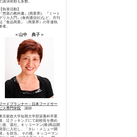
て講演依頼も多数。
【執筆活動】
『惣菜の教科書』(商業界)、『ミート
デリカ入門』(食肉通信社)など。月刊
誌『食品商業』（商業界）の常連執
筆者。
＜山中 典子＞
フードプランナー・日本フードサー
ビス専門学院
講師
東京家政大学短期大学部栄養科卒業
後、辻クッキングにて副校長を務め
た後、退社。キッコーマン(株)商品開
発室に入社し、「タレ・メニュー開
発」を担当。 その後、キッコーマン