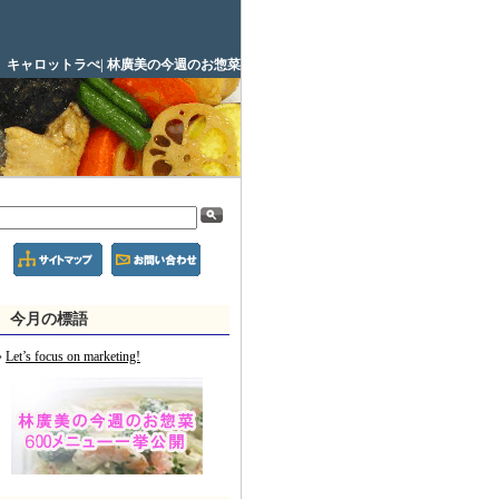
4】キャロットラぺ| 林廣美の今週のお惣菜
今月の標語
Let’s focus on marketing!