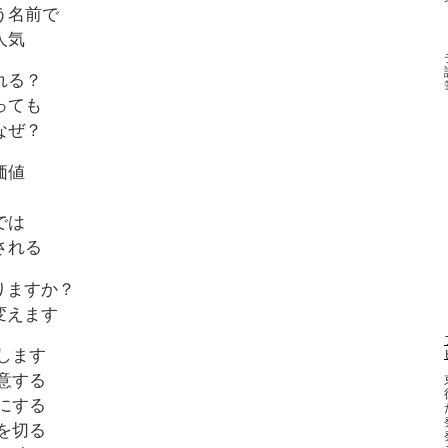
う名前で
人気
れる？
っても
なぜ？
価値
では
される
りますか？
変えます
します
意する
にする
を切る