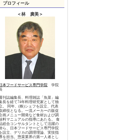
プロフィール
＜林 廣美＞
日本フードサービス専門学院
学院
長
週刊誌編集長、料理雑誌「魚菜」編
集長を経て74年料理研究家として独
立。 同年、(株)シェフを設立、代表
取締役となる。一流メーカーの販促
企画メニュー開発など食材および調
味料マニュアルの指導にあたる。 食
品総合コンサルタントとして活躍の
傍ら、日本フードサービス専門学院
を設立、デリカの調理理論、実技指
導を担当。惣菜業界の第一人者とし