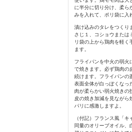
使います。鶏モモ肉は大
に半分に切り分け、柔ら
みを入れて、ポリ袋に入
漬け込みのタレをつくり
さじ１、コショウまたは
リ袋の上から鶏肉を軽く
ます。
フライパンを中火の弱火
で焼きます。必ず鶏肉の
続けます。フライパンの
表面全体が白っぽくなっ
肉が柔らかい弱火焼きの
皮の焼き加減を見ながら
パリに感激しますよ。
（付記）フランス風「キ
同量のオリーブオイル、