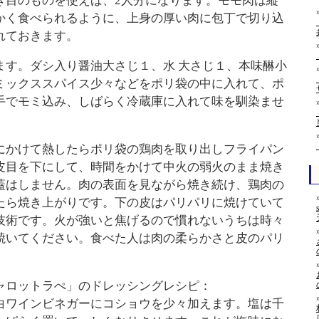
き目のものを使えば、2人分になります。モモ肉は縦
かく食べられるように、上身の厚い肉に包丁で切り込
れておきます。
ます。ダシ入り醤油大さじ１、水 大さじ１、本味醂小
ミックススパイス少々などをポリ袋の中に入れて、ポ
手でモミ込み、しばらく冷蔵庫に入れて味を馴染ませ
にかけて熱したらポリ袋の鶏肉を取り出しフライパン
皮目を下にして、時間をかけて中火の弱火のまま焼き
蓋はしません。肉の表面を見ながら焼き続け、鶏肉の
たら焼き上がりです。下の皮はパリパリに焼けていて
技術です。火が強いと焦げるので慣れないうちは時々
焼いてください。食べた人は肉の柔らかさと皮のパリ
ャロットラぺ」のドレッシングレシピ：
白ワインビネガーにコショウを少々加えます。塩は千