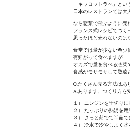
「キャロットラぺ」とい
日本のレストランでは大
なら惣菜で飛ぶように売
フランス式レシピでつく
思ったほど売れないのは
食堂では量が少ない希少
有難がって食べますが
オカズで量を食べる惣菜
食感がモサモサして敬遠
Q.たくさん売る方法はあ
A.あります、つくり方を
１） ニンジンを千切りに
２） たっぷりの熱湯を用
３） さっと茹でて半茹で
４） 冷水で冷やしよく水