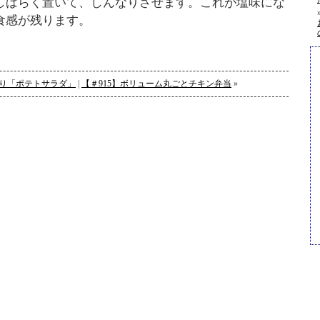
しばらく置いて、しんなりさせます。これが塩味にな
食感が残ります。
くり「ポテトサラダ」
|
【＃915】ボリューム丸ごとチキン弁当
»