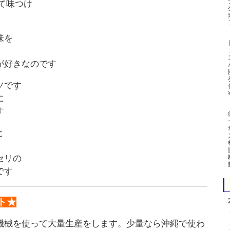
て味つけ
味を
が好きなのです
ソです
に
す
と
セリの
です
ト★
機械を使って大量生産をします。少量なら沖縄で使わ