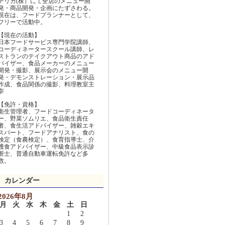
デリカ(株）にて全店のメニュー開
発・商品開発・企画にたずさわる。
現在は、フードプランナーとして、
フリーで活動中。
【現在の活動】
日本フードサービス専門学院講師、
コーディネータースクール講師、レ
ストランのテイクアウト商品のアド
バイザー、食品メーカーのメニュー
開発・撮影、展示会のメニュー開
発・デモンストレーション・展示品
作成、食品関係の撮影、料理教室主
宰
【免許・資格】
衛生管理者、フードコーディネータ
ー、野菜ソムリエ、食品衛生責任
者、食生活アドバイザー、雑穀エキ
スパート、フードアナリスト、食の
検定（食農検定）、食育指導士、介
護食アドバイザー、中級食品表示診
断士、普通自動車運転免許など多
数。
カレンダー
2026年8月
月
火
水
木
金
土
日
1
2
3
4
5
6
7
8
9