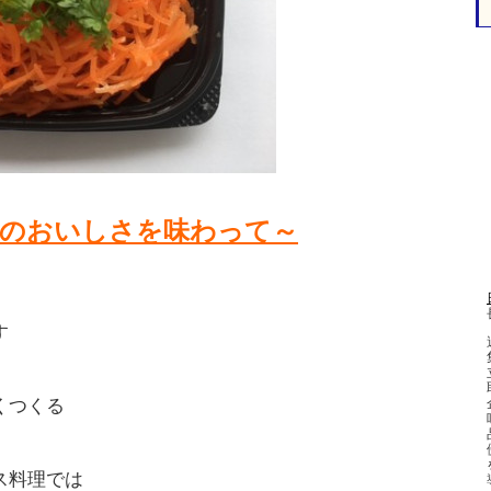
物のおいしさを味わって～
す
くつくる
ス料理では