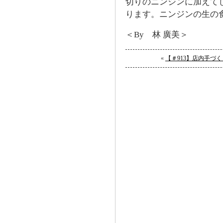
切りのニンジンに加えて
ります。ニンジンの生の
＜By 林 廣美＞
«
【＃913】店内手づ