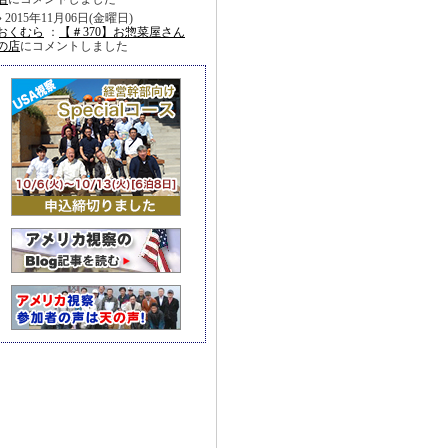
2015年11月06日(金曜日)
おくむら
：
【＃370】お惣菜屋さん
の店
にコメントしました