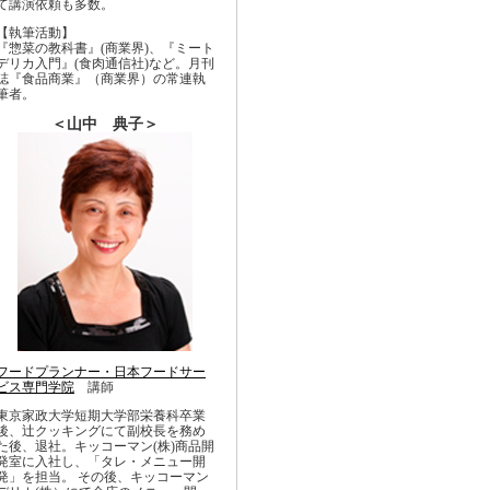
て講演依頼も多数。
【執筆活動】
『惣菜の教科書』(商業界)、『ミート
デリカ入門』(食肉通信社)など。月刊
誌『食品商業』（商業界）の常連執
筆者。
＜山中 典子＞
フードプランナー・日本フードサー
ビス専門学院
講師
東京家政大学短期大学部栄養科卒業
後、辻クッキングにて副校長を務め
た後、退社。キッコーマン(株)商品開
発室に入社し、「タレ・メニュー開
発」を担当。 その後、キッコーマン