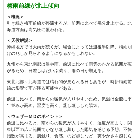
梅雨前線が北上傾向
＜概況＞
引き続き梅雨前線が停滞するが、前週に比べて幾分北上する。北
海道方面は高気圧に覆われる。
＜天候解説＞
沖縄地方では大雨が続くが、場合によっては週後半以降、梅雨明
けの兆しが見られるようになるかもしれない。
九州から東北南部は曇や雨。前週に比べて雨雲のかかる範囲が広
がるため、日差しはだいぶ減り、雨の日が増える。
東北北部～北海道では晴れ間が見られる日もあるが、時折梅雨前
線の影響で雨が降る可能性がある。
前週に比べて、南からの暖気が入りやすいため、気温は全般に平
年並みか高め。湿度も高く、蒸し蒸しした陽気。
＜ウェザーＭＤのポイント＞
前週に比べると、南からの暖気が入りやすく、湿度が高まり、関
東以西の広い範囲でかなり蒸し蒸しした陽気を感じる予想。不快
指数が高まる。肌触り、食感、のど越しなど、爽やかさを感じら