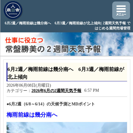
6月2週／梅雨前線は幾分南へ 6月3週／梅雨前線が北上傾向| 2週間天気予報 で
はじめる週間売場管理
6月2週／梅雨前線は幾分南へ 6月3週／梅雨前線が
北上傾向
2026年06月08日(月曜日)
6:57 PM
カテゴリー：
2026年6月の2週間天気予報
●6月2週（6/8～6/14）の天候予測とMDポイント
梅雨前線は幾分南へ