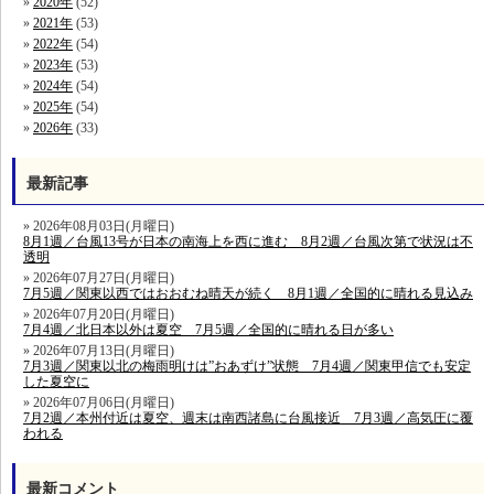
2020年
(52)
2021年
(53)
2022年
(54)
2023年
(53)
2024年
(54)
2025年
(54)
2026年
(33)
最新記事
2026年08月03日(月曜日)
8月1週／台風13号が日本の南海上を西に進む 8月2週／台風次第で状況は不
透明
2026年07月27日(月曜日)
7月5週／関東以西ではおおむね晴天が続く 8月1週／全国的に晴れる見込み
2026年07月20日(月曜日)
7月4週／北日本以外は夏空 7月5週／全国的に晴れる日が多い
2026年07月13日(月曜日)
7月3週／関東以北の梅雨明けは”おあずけ”状態 7月4週／関東甲信でも安定
した夏空に
2026年07月06日(月曜日)
7月2週／本州付近は夏空、週末は南西諸島に台風接近 7月3週／高気圧に覆
われる
最新コメント