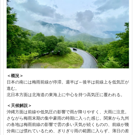
＜概況＞
日本の南には梅雨前線が停滞。週半ば～後半は前線上を低気圧が
進む。
北日本方面は北海道の東海上に中心を持つ高気圧に覆われる。
＜天候解説＞
沖縄方面は前線や低気圧の影響で雨が降りやすく、大雨に注意。
さながら梅雨末期の集中豪雨の時期に入った感じ。関東から九州
の各地は梅雨前線の影響で雲の多い天気が続くものの、前線が幾
分南には慣れているため、ぎりぎり雨の範囲に入らず、薄日の差