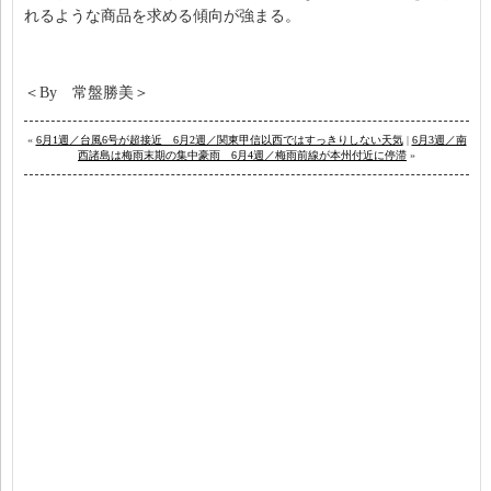
れるような商品を求める傾向が強まる。
＜By 常盤勝美＞
«
6月1週／台風6号が超接近 6月2週／関東甲信以西ではすっきりしない天気
|
6月3週／南
西諸島は梅雨末期の集中豪雨 6月4週／梅雨前線が本州付近に停滞
»