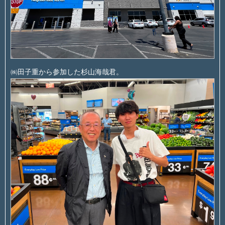
㈱田子重から参加した杉山海哉君。