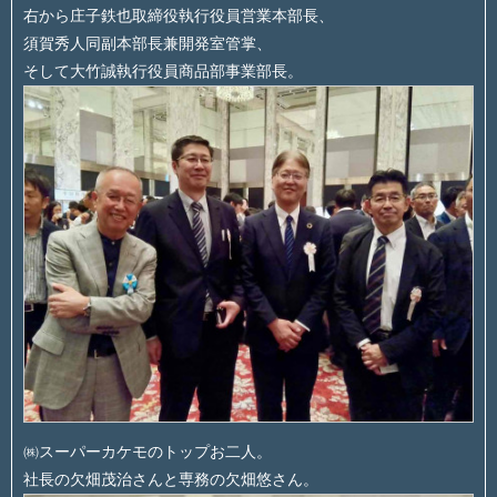
右から庄子鉄也取締役執行役員営業本部長、
須賀秀人同副本部長兼開発室管掌、
そして大竹誠執行役員商品部事業部長。
㈱スーパーカケモのトップお二人。
社長の欠畑茂治さんと専務の欠畑悠さん。