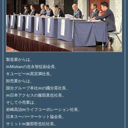
製造業からは、
㈱Mizkanの吉永智征副会長、
キユーピー㈱髙宮満社長。
卸売業からは、
国分グループ本社㈱の國分晃社長、
㈱日本アクセスの服部真也社長。
そして小売業は、
岩崎高治㈱ライフコーポレーション社長、
日本スーパーマーケット協会長。
サミット㈱服部哲也社社長。