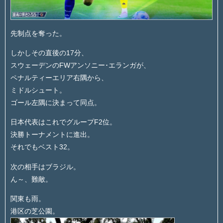
先制点を奪った。
しかしその直後の17分、
スウェーデンのFWアンソニー･エランガが、
ペナルティーエリア右隅から、
ミドルシュート。
ゴール左隅に決まって同点。
日本代表はこれでグループF2位。
決勝トーナメントに進出。
それでもベスト32。
次の相手はブラジル。
ん～、難敵。
関東も雨。
港区の芝公園。