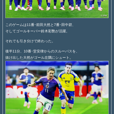
このゲームは11番･前田大然と7番･田中碧、
そしてゴールキーパー鈴木彩艶が活躍。
それでも引き分けで終わった。
後半11分、10番･堂安律からのスルーパスを、
抜け出した大然がゴール左隅にシュート。