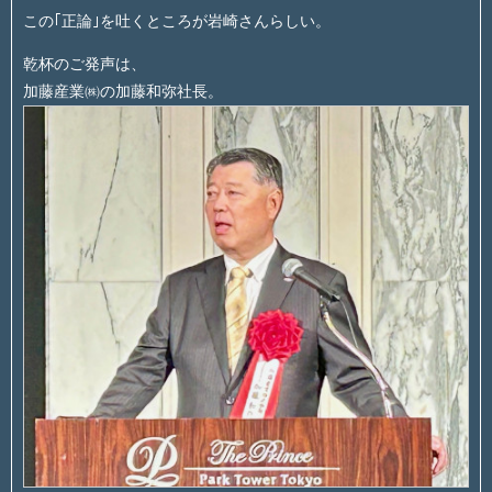
この｢正論｣を吐くところが岩崎さんらしい。
乾杯のご発声は、
加藤産業㈱の加藤和弥社長。