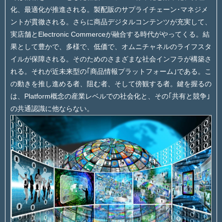
化、最適化が推進される。製配販のサプライチェーン･マネジメ
ントが貫徹される。さらに商品デジタルコンテンツが充実して、
実店舗とElectronic Commerceが融合する時代がやってくる。結
果として豊かで、多様で、低価で、オムニチャネルのライフスタ
イルが保障される。そのためのさまざまな社会インフラが構築さ
れる。それが近未来型の｢商品情報プラットフォーム｣である。こ
の動きを推し進める者、阻む者、そして傍観する者。鍵を握るの
は、Platform概念の産業レベルでの社会化と、その｢共有と競争｣
の共通認識に他ならない。