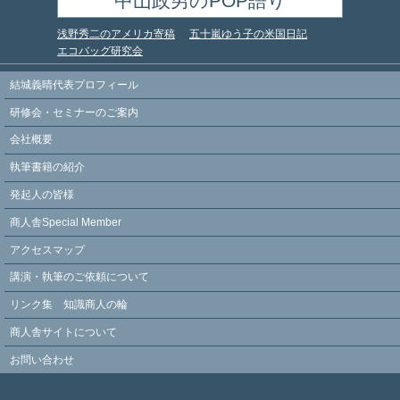
中山政男のPOP語り
浅野秀二のアメリカ寄稿
五十嵐ゆう子の米国日記
エコバッグ研究会
結城義晴代表プロフィール
研修会・セミナーのご案内
会社概要
執筆書籍の紹介
発起人の皆様
商人舎Special Member
アクセスマップ
講演・執筆のご依頼について
リンク集 知識商人の輪
商人舎サイトについて
お問い合わせ