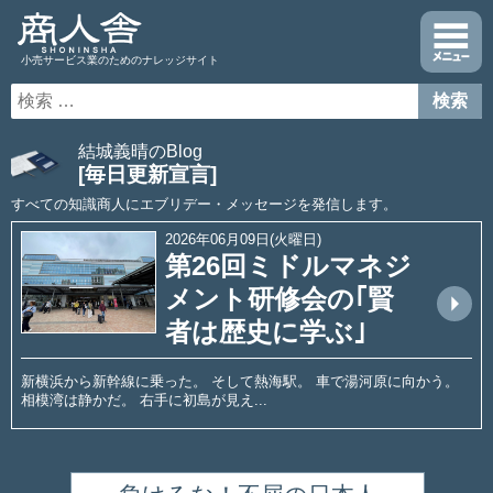
小売サービス業のためのナレッジサイト
結城義晴のBlog
[毎日更新宣言]
すべての知識商人にエブリデー・メッセージを発信します。
2026年06月09日(火曜日)
第26回ミドルマネジ
メント研修会の｢賢
arrow_drop_up
者は歴史に学ぶ｣
新横浜から新幹線に乗った。 そして熱海駅。 車で湯河原に向かう。
相模湾は静かだ。 右手に初島が見え...