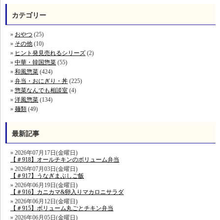
カテゴリー
おやつ
(25)
その他
(10)
ヒント発見売れるシリーズ
(2)
中華・韓国惣菜
(55)
和風惣菜
(424)
弁当・おにぎり・丼
(225)
惣菜なんでも相談室
(4)
洋風惣菜
(134)
麺類
(49)
最新記事
2026年07月17日(金曜日)
【＃918】オールチキンのボリューム弁当
2026年07月03日(金曜日)
【＃917】うなぎまぶしご飯
2026年06月19日(金曜日)
【＃916】カニカマ&卵入りマカロニサラダ
2026年06月12日(金曜日)
【＃915】ボリューム丸ごとチキン弁当
2026年06月05日(金曜日)