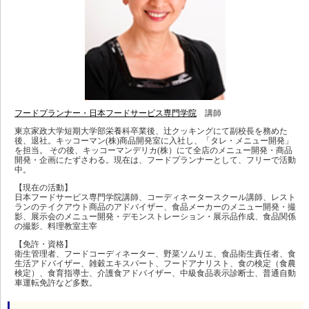
フードプランナー・日本フードサービス専門学院
講師
東京家政大学短期大学部栄養科卒業後、辻クッキングにて副校長を務めた
後、退社。キッコーマン(株)商品開発室に入社し、「タレ・メニュー開発」
を担当。 その後、キッコーマンデリカ(株）にて全店のメニュー開発・商品
開発・企画にたずさわる。現在は、フードプランナーとして、フリーで活動
中。
【現在の活動】
日本フードサービス専門学院講師、コーディネータースクール講師、レスト
ランのテイクアウト商品のアドバイザー、食品メーカーのメニュー開発・撮
影、展示会のメニュー開発・デモンストレーション・展示品作成、食品関係
の撮影、料理教室主宰
【免許・資格】
衛生管理者、フードコーディネーター、野菜ソムリエ、食品衛生責任者、食
生活アドバイザー、雑穀エキスパート、フードアナリスト、食の検定（食農
検定）、食育指導士、介護食アドバイザー、中級食品表示診断士、普通自動
車運転免許など多数。