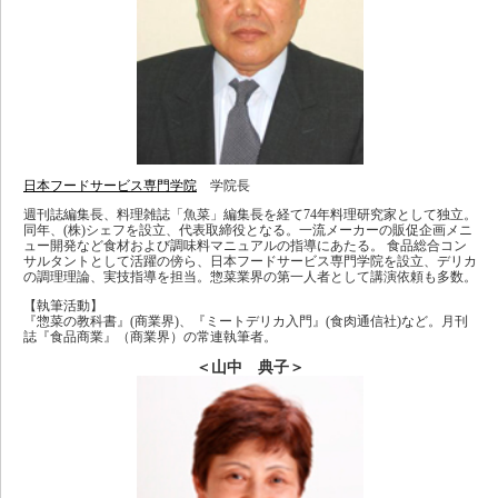
日本フードサービス専門学院
学院長
週刊誌編集長、料理雑誌「魚菜」編集長を経て74年料理研究家として独立。
同年、(株)シェフを設立、代表取締役となる。一流メーカーの販促企画メニ
ュー開発など食材および調味料マニュアルの指導にあたる。 食品総合コン
サルタントとして活躍の傍ら、日本フードサービス専門学院を設立、デリカ
の調理理論、実技指導を担当。惣菜業界の第一人者として講演依頼も多数。
【執筆活動】
『惣菜の教科書』(商業界)、『ミートデリカ入門』(食肉通信社)など。月刊
誌『食品商業』（商業界）の常連執筆者。
＜山中 典子＞