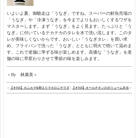
いよいよ夏。御馳走は「うなぎ」ですね。スーパーの鮮魚売場の
「うなぎ」や「冷凍うなぎ」を今までよりもおいしくするワザを
マスターします。まず「うなぎ」をよく見ます。たっぷりと「う
なぎ」に付いているテカテカのタレを水で洗い流します。このタ
レが美味しくないからです。おいしい「うなぎタレ」を買い求
め、フライパンで洗った「うなぎ」とともに弱火で焼いて温めま
す。これで老舗に準ずる味が楽しめます。高価な「うなぎ」を老
舗の味に早変わりさせて季節の味を楽しみます。
＜By 林廣美＞
«
【＃916】カニカマ&卵入りマカロニサラダ
|
【＃918】オールチキンのボリューム弁当
»