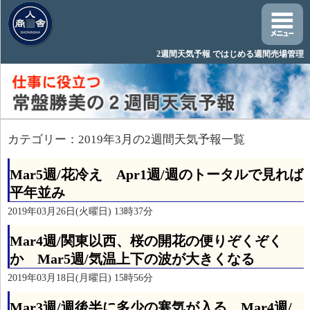
2週間天気予報 ではじめる週間売場管理
カテゴリー：2019年3月の2週間天気予報一覧
Mar5週/花冷え Apr1週/週のトータルで見れば
平年並み
2019年03月26日(火曜日) 13時37分
Mar4週/関東以西、桜の開花の便りぞくぞく
か Mar5週/気温上下の波が大きくなる
2019年03月18日(月曜日) 15時56分
Mar3週/週後半に多少の寒気が入る Mar4週/