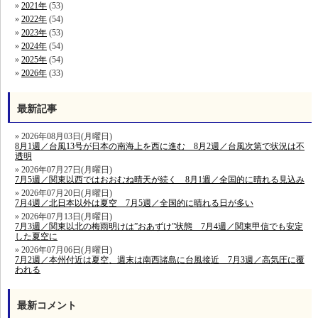
2021年
(53)
2022年
(54)
2023年
(53)
2024年
(54)
2025年
(54)
2026年
(33)
最新記事
2026年08月03日(月曜日)
8月1週／台風13号が日本の南海上を西に進む 8月2週／台風次第で状況は不
透明
2026年07月27日(月曜日)
7月5週／関東以西ではおおむね晴天が続く 8月1週／全国的に晴れる見込み
2026年07月20日(月曜日)
7月4週／北日本以外は夏空 7月5週／全国的に晴れる日が多い
2026年07月13日(月曜日)
7月3週／関東以北の梅雨明けは”おあずけ”状態 7月4週／関東甲信でも安定
した夏空に
2026年07月06日(月曜日)
7月2週／本州付近は夏空、週末は南西諸島に台風接近 7月3週／高気圧に覆
われる
最新コメント