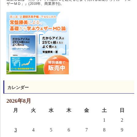
ザーＭＤ」』(2018年、商業界刊)。
カレンダー
2026年8月
月
火
水
木
金
土
日
1
2
3
4
5
6
7
8
9