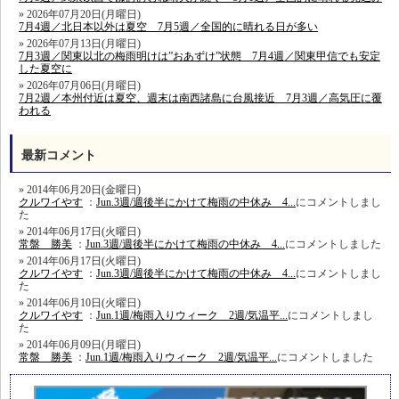
2026年07月20日(月曜日)
7月4週／北日本以外は夏空 7月5週／全国的に晴れる日が多い
2026年07月13日(月曜日)
7月3週／関東以北の梅雨明けは”おあずけ”状態 7月4週／関東甲信でも安定
した夏空に
2026年07月06日(月曜日)
7月2週／本州付近は夏空、週末は南西諸島に台風接近 7月3週／高気圧に覆
われる
最新コメント
2014年06月20日(金曜日)
クルワイやす
：
Jun.3週/週後半にかけて梅雨の中休み 4...
にコメントしまし
た
2014年06月17日(火曜日)
常盤 勝美
：
Jun.3週/週後半にかけて梅雨の中休み 4...
にコメントしました
2014年06月17日(火曜日)
クルワイやす
：
Jun.3週/週後半にかけて梅雨の中休み 4...
にコメントしまし
た
2014年06月10日(火曜日)
クルワイやす
：
Jun.1週/梅雨入りウィーク 2週/気温平...
にコメントしまし
た
2014年06月09日(月曜日)
常盤 勝美
：
Jun.1週/梅雨入りウィーク 2週/気温平...
にコメントしました