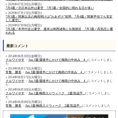
2026年07月20日(月曜日)
7月4週／北日本以外は夏空 7月5週／全国的に晴れる日が多い
2026年07月13日(月曜日)
7月3週／関東以北の梅雨明けは”おあずけ”状態 7月4週／関東甲信でも安定
した夏空に
2026年07月06日(月曜日)
7月2週／本州付近は夏空、週末は南西諸島に台風接近 7月3週／高気圧に覆
われる
最新コメント
2014年06月20日(金曜日)
クルワイやす
：
Jun.3週/週後半にかけて梅雨の中休み 4...
にコメントしまし
た
2014年06月17日(火曜日)
常盤 勝美
：
Jun.3週/週後半にかけて梅雨の中休み 4...
にコメントしました
2014年06月17日(火曜日)
クルワイやす
：
Jun.3週/週後半にかけて梅雨の中休み 4...
にコメントしまし
た
2014年06月10日(火曜日)
クルワイやす
：
Jun.1週/梅雨入りウィーク 2週/気温平...
にコメントしまし
た
2014年06月09日(月曜日)
常盤 勝美
：
Jun.1週/梅雨入りウィーク 2週/気温平...
にコメントしました