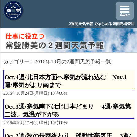
2週間天気予報 ではじめる週間売場管理
カテゴリー：2016年10月の2週間天気予報一覧
Oct.4週/北日本方面へ寒気が流れ込む Nov.1
週/寒気がより南まで
2016年10月24日(月曜日) 10時00分
Oct.3週/寒気南下は北日本どまり 4週/寒気第
二波、気温が下がる
2016年10月17日(月曜日) 10時00分
Oct.2週/秋の長雨終わり、移動性高気圧 3週/