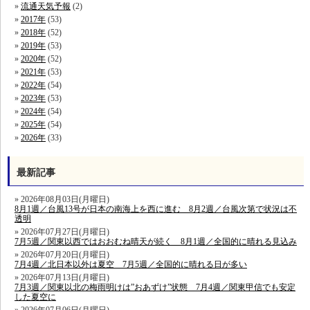
流通天気予報
(2)
2017年
(53)
2018年
(52)
2019年
(53)
2020年
(52)
2021年
(53)
2022年
(54)
2023年
(53)
2024年
(54)
2025年
(54)
2026年
(33)
最新記事
2026年08月03日(月曜日)
8月1週／台風13号が日本の南海上を西に進む 8月2週／台風次第で状況は不
透明
2026年07月27日(月曜日)
7月5週／関東以西ではおおむね晴天が続く 8月1週／全国的に晴れる見込み
2026年07月20日(月曜日)
7月4週／北日本以外は夏空 7月5週／全国的に晴れる日が多い
2026年07月13日(月曜日)
7月3週／関東以北の梅雨明けは”おあずけ”状態 7月4週／関東甲信でも安定
した夏空に
2026年07月06日(月曜日)