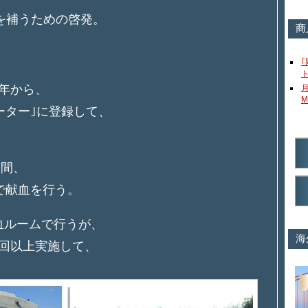
を補うための啓発。
商
4年から、
M
ーター｣に登録して、
期間、
で献血を行う。
血ルームで行うが、
海
0回以上実施して、