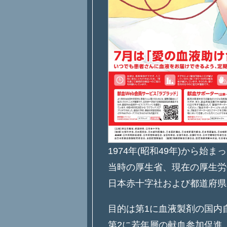
1974年(昭和49年)から始ま
当時の厚生省、現在の厚生労
日本赤十字社および都道府県
目的は第1に血液製剤の国内
第2に若年層の献血参加促進