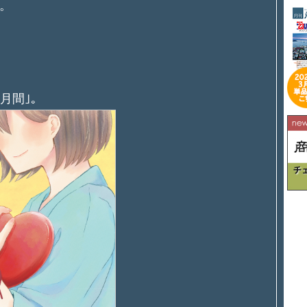
。
月間｣。