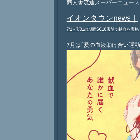
商人舎流通スーパーニュース
イオンタウンnews｜
7/1～7/31の期間SC18店舗で献血を実施
7月は｢愛の血液助け合い運動