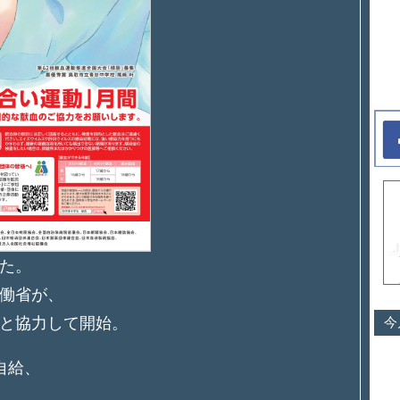
った。
働省が、
今
と協力して開始。
自給、
。