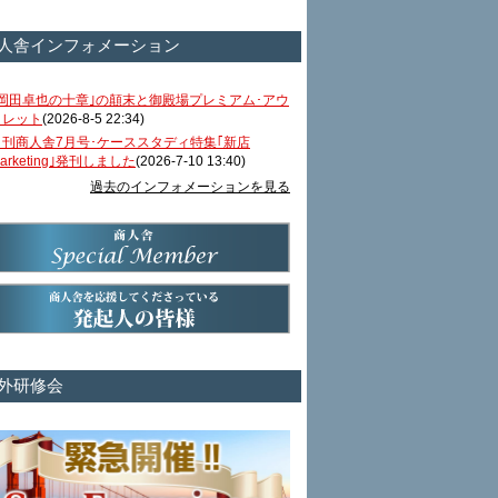
人舎インフォメーション
｢岡田卓也の十章｣の顛末と御殿場プレミアム･アウ
トレット
(2026-8-5 22:34)
月刊商人舎7月号･ケーススタディ特集｢新店
arketing｣発刊しました
(2026-7-10 13:40)
過去のインフォメーションを見る
外研修会