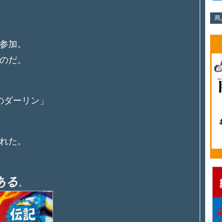
商
、参加。
のだ。
のダーリン」
れた。
ある
。