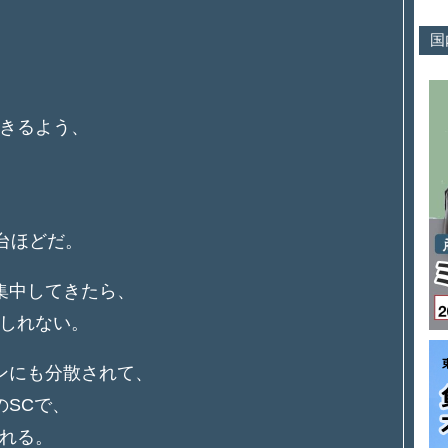
国
きるよう、
台ほどだ。
集中してきたら、
しれない。
ンにも分散されて、
のSCで、
れる。