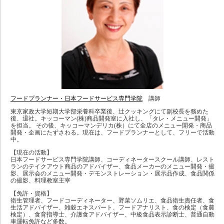
フードプランナー・日本フードサービス専門学院
講師
東京家政大学短期大学部栄養科卒業後、辻クッキングにて副校長を務めた
後、退社。キッコーマン(株)商品開発室に入社し、「タレ・メニュー開発」
を担当。 その後、キッコーマンデリカ(株）にて全店のメニュー開発・商品
開発・企画にたずさわる。現在は、フードプランナーとして、フリーで活動
中。
【現在の活動】
日本フードサービス専門学院講師、コーディネータースクール講師、レスト
ランのテイクアウト商品のアドバイザー、食品メーカーのメニュー開発・撮
影、展示会のメニュー開発・デモンストレーション・展示品作成、食品関係
の撮影、料理教室主宰
【免許・資格】
衛生管理者、フードコーディネーター、野菜ソムリエ、食品衛生責任者、食
生活アドバイザー、雑穀エキスパート、フードアナリスト、食の検定（食農
検定）、食育指導士、介護食アドバイザー、中級食品表示診断士、普通自動
車運転免許など多数。