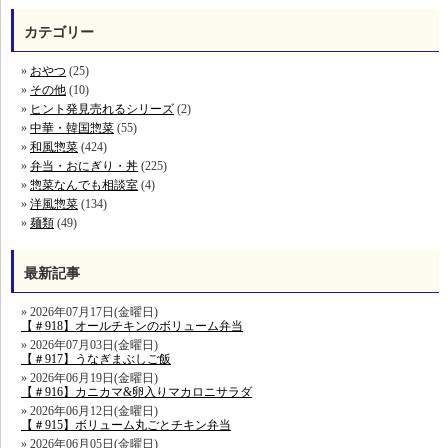
カテゴリー
おやつ
(25)
その他
(10)
ヒント発見売れるシリーズ
(2)
中華・韓国惣菜
(55)
和風惣菜
(424)
弁当・おにぎり・丼
(225)
惣菜なんでも相談室
(4)
洋風惣菜
(134)
麺類
(49)
最新記事
2026年07月17日(金曜日)
【＃918】オールチキンのボリューム弁当
2026年07月03日(金曜日)
【＃917】うなぎまぶしご飯
2026年06月19日(金曜日)
【＃916】カニカマ&卵入りマカロニサラダ
2026年06月12日(金曜日)
【＃915】ボリューム丸ごとチキン弁当
2026年06月05日(金曜日)