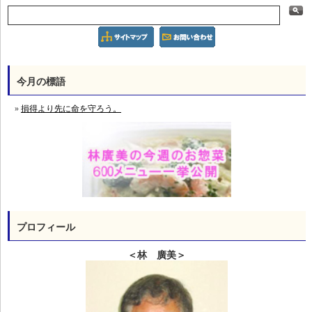
今月の標語
損得より先に命を守ろう。
プロフィール
＜林 廣美＞