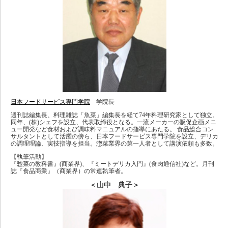
日本フードサービス専門学院
学院長
週刊誌編集長、料理雑誌「魚菜」編集長を経て74年料理研究家として独立。
同年、(株)シェフを設立、代表取締役となる。一流メーカーの販促企画メニ
ュー開発など食材および調味料マニュアルの指導にあたる。 食品総合コン
サルタントとして活躍の傍ら、日本フードサービス専門学院を設立、デリカ
の調理理論、実技指導を担当。惣菜業界の第一人者として講演依頼も多数。
【執筆活動】
『惣菜の教科書』(商業界)、『ミートデリカ入門』(食肉通信社)など。月刊
誌『食品商業』（商業界）の常連執筆者。
＜山中 典子＞