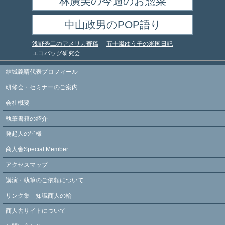
林廣美の今週のお惣菜
中山政男のPOP語り
浅野秀二のアメリカ寄稿
五十嵐ゆう子の米国日記
エコバッグ研究会
結城義晴代表プロフィール
研修会・セミナーのご案内
会社概要
執筆書籍の紹介
発起人の皆様
商人舎Special Member
アクセスマップ
講演・執筆のご依頼について
リンク集 知識商人の輪
商人舎サイトについて