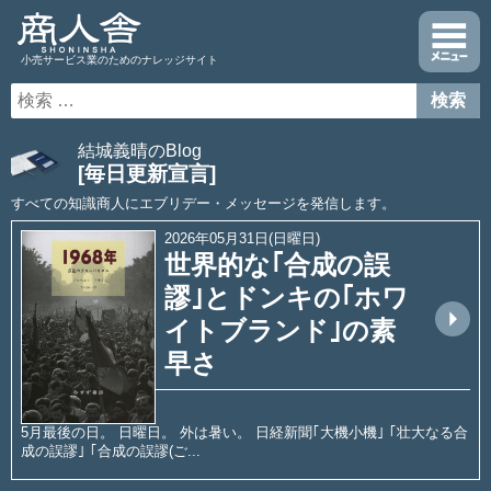
小売サービス業のためのナレッジサイト
結城義晴のBlog
[毎日更新宣言]
すべての知識商人にエブリデー・メッセージを発信します。
2026年05月31日(日曜日)
世界的な｢合成の誤
謬｣とドンキの｢ホワ
arrow_drop_up
イトブランド｣の素
早さ
5月最後の日。 日曜日。 外は暑い。 日経新聞｢大機小機｣ ｢壮大なる合
成の誤謬｣ ｢合成の誤謬(ご...