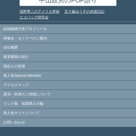
中山政男のPOP語り
浅野秀二のアメリカ寄稿
五十嵐ゆう子の米国日記
エコバッグ研究会
結城義晴代表プロフィール
研修会・セミナーのご案内
会社概要
執筆書籍の紹介
発起人の皆様
商人舎Special Member
アクセスマップ
講演・執筆のご依頼について
リンク集 知識商人の輪
商人舎サイトについて
お問い合わせ