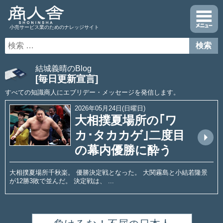
小売サービス業のためのナレッジサイト
結城義晴のBlog
[毎日更新宣言]
すべての知識商人にエブリデー・メッセージを発信します。
2026年05月24日(日曜日)
大相撲夏場所の｢ワ
カ･タカカゲ｣二度目
arrow_drop_up
の幕内優勝に酔う
大相撲夏場所千秋楽。 優勝決定戦となった。 大関霧島と小結若隆景
が12勝3敗で並んだ。 決定戦は、 ...