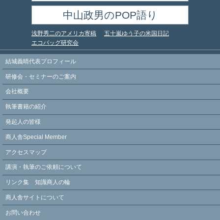
中山政男のPOP語り
浅野秀二のアメリカ寄稿
五十嵐ゆう子の米国日記
エコバッグ研究会
結城義晴代表プロフィール
研修会・セミナーのご案内
会社概要
執筆書籍の紹介
発起人の皆様
商人舎Special Member
アクセスマップ
講演・執筆のご依頼について
リンク集 知識商人の輪
商人舎サイトについて
お問い合わせ