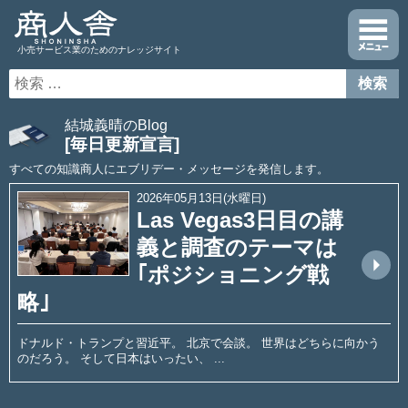
小売サービス業のためのナレッジサイト
結城義晴のBlog
[毎日更新宣言]
すべての知識商人にエブリデー・メッセージを発信します。
2026年05月13日(水曜日)
Las Vegas3日目の講
義と調査のテーマは
arrow_drop_up
｢ポジショニング戦
略｣
ドナルド・トランプと習近平。 北京で会談。 世界はどちらに向かう
のだろう。 そして日本はいったい、 ...