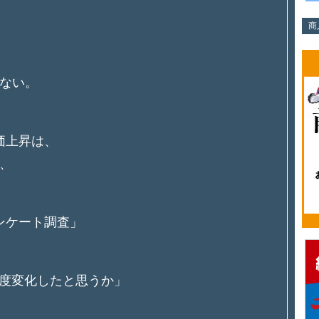
商
ない。
価上昇は、
、
ンケート調査」
程度変化したと思うか」
、