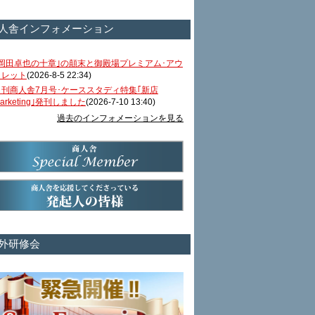
人舎インフォメーション
｢岡田卓也の十章｣の顛末と御殿場プレミアム･アウ
トレット
(2026-8-5 22:34)
月刊商人舎7月号･ケーススタディ特集｢新店
arketing｣発刊しました
(2026-7-10 13:40)
過去のインフォメーションを見る
外研修会