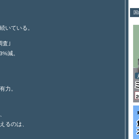
国
続いている。
調査｣
3%減。
有力。
、
えるのは、