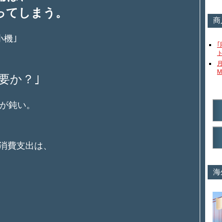
ってしまう。
商
小機｣
M
要か？｣
が鈍い。
の消費支出は、
海
。