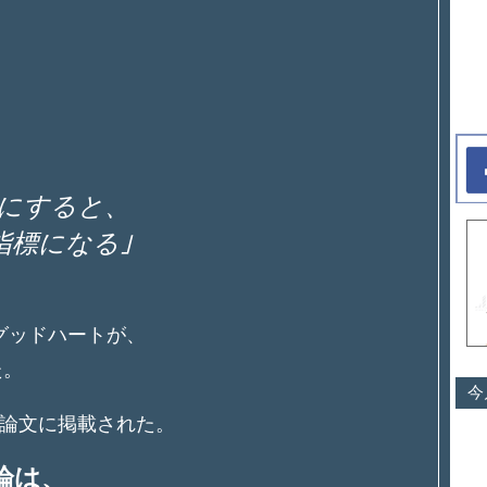
的にすると、
指標になる｣
グッドハートが、
た。
今
論文に掲載された。
論は、