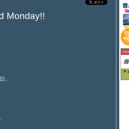
d Monday!!
日。
、