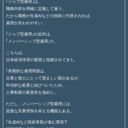
｢ジョブ型雇用｣は、
職務内容を明確に定義して雇う。
だから職務が生成AIなどの技術に代替されれば、
雇用が失われやすい。
｢ジョブ型雇用｣の反対は、
｢メンバーシップ型雇用｣だ。
こちらは、
日本経済停滞の要因と指摘されてきた。
｢長期的な雇用関係は、
企業と個人にとって望ましい面があるが、
年功的な処遇と結びついたため、
人事制度の硬直性を強めた」
ただし、メンバーシップ型雇用には、
急激な失業増加を抑える機能もある。
｢生成AIなど技術革新が進む環境下、