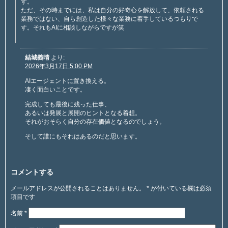
す。
ただ、その時までには、私は自分の好奇心を解放して、依頼される
業務ではない、自ら創造した様々な業務に着手しているつもりで
す。それもAIに相談しながらですが笑
結城義晴
より:
2026年3月17日 5:00 PM
AIエージェントに置き換える。
凄く面白いことです。
完成しても最後に残った仕事、
あるいは発展と展開のヒントとなる着想。
それがおそらく自分の存在価値となるのでしょう。
そして誰にもそれはあるのだと思います。
コメントする
メールアドレスが公開されることはありません。
*
が付いている欄は必須
項目です
名前
*