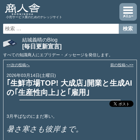
小売サービス業のためのナレッジサイト
結城義晴のBlog
[毎日更新宣言]
すべての知識商人にエブリデー・メッセージを発信します。
<<次の投稿へ
前の投稿へ>>
2026年03月14日(土曜日)
｢生鮮市場TOP! 大成店｣開業と生成AI
の｢生産性向上｣と｢雇用｣
3月半ばなのにまだ寒い。
暑さ寒さも彼岸まで。