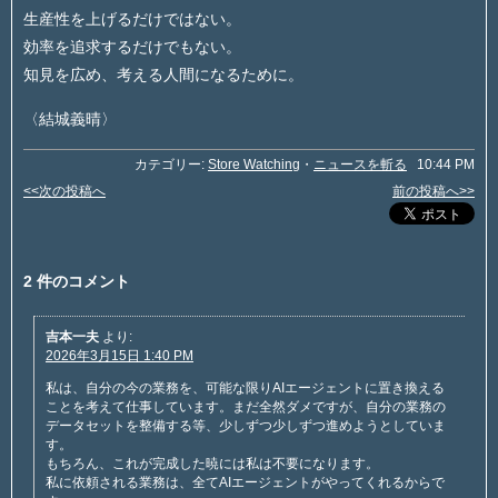
生産性を上げるだけではない。
効率を追求するだけでもない。
知見を広め、考える人間になるために。
〈結城義晴〉
カテゴリー:
Store Watching
・
ニュースを斬る
10:44 PM
<<次の投稿へ
前の投稿へ>>
2 件のコメント
吉本一夫
より:
2026年3月15日 1:40 PM
私は、自分の今の業務を、可能な限りAIエージェントに置き換える
ことを考えて仕事しています。まだ全然ダメですが、自分の業務の
データセットを整備する等、少しずつ少しずつ進めようとしていま
す。
もちろん、これが完成した暁には私は不要になります。
私に依頼される業務は、全てAIエージェントがやってくれるからで