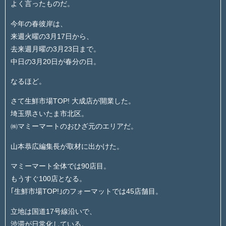
よく言ったものだ。
今年の春彼岸は、
来週火曜の3月17日から、
去来週月曜の3月23日まで。
中日の3月20日が春分の日。
なるほど。
さて生鮮市場TOP! 大成店が開業した。
埼玉県さいたま市北区。
㈱マミーマートのおひざ元のエリアだ。
山本恭広編集長が取材に出かけた。
マミーマート全体では90店目。
もうすぐ100店となる。
｢生鮮市場TOP!｣のフォーマットでは45店舗目。
立地は国道17号線沿いで、
渋滞が日常化している。