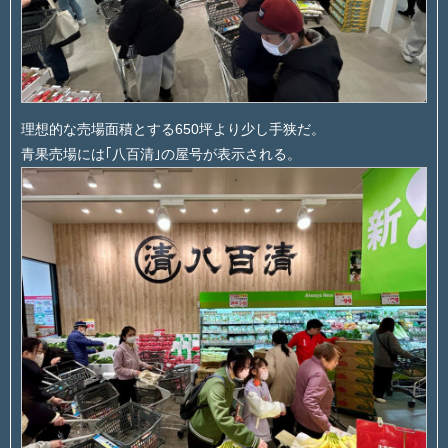
理想的な売場面積とする650坪より少し手狭だ。
青果売場には｢八百清｣の屋号が表示される。