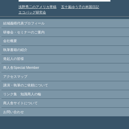
浅野秀二のアメリカ寄稿
五十嵐ゆう子の米国日記
エコバッグ研究会
結城義晴代表プロフィール
研修会・セミナーのご案内
会社概要
執筆書籍の紹介
発起人の皆様
商人舎Special Member
アクセスマップ
講演・執筆のご依頼について
リンク集 知識商人の輪
商人舎サイトについて
お問い合わせ