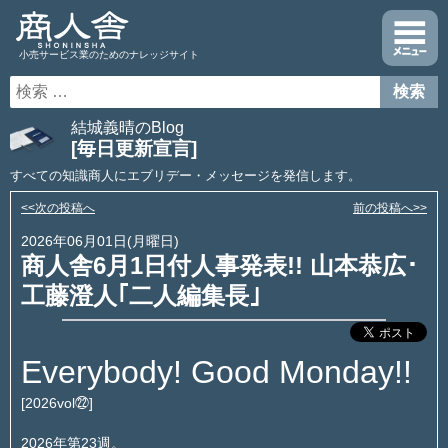
小売サービス業のためのナレッジサイト
結城義晴のBlog
[毎日更新宣言]
すべての知識商人にエブリデー・メッセージを発信します。
<<次の投稿へ
前の投稿へ>>
2026年06月01日(月曜日)
商人舎6月1日付人事発表!! 山本恭広･
工藤澄人｢二人編集長｣
Everybody! Good Monday!!
[2026vol㉒]
2026年第23週。