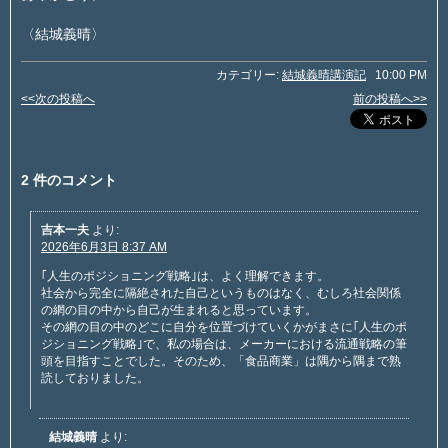
〈結城義晴〉
カテゴリー:
結城義晴講演記
10:00 PM
<<次の投稿へ
前の投稿へ>>
2 件のコメント
吉本一夫
より:
2026年6月3日 8:37 AM
｢人生のポジショニング戦略｣は、よく理解できます。
社会から完全に隔絶された自己というものはなく、むしろ社会関係
の網の目の中から自己が生まれると思っています。
その網の目の中のどこに自分を位置づけていくかがまさに｢人生のポ
ジショニング戦略｣で、私の場合は、メーカーにおける流通戦略の筆
頭を目指すことでした。そのため、「食品商業」は隅から隅まで熟
読しておりました。
結城義晴
より: