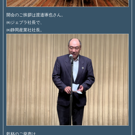
開会のご挨拶は渡邉琢也さん。
㈱ジェプラ社長で、
㈱静岡産業社社長。
乾杯のご発声は