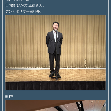
日向野(ひがの)正徳さん。
デンカポリマー㈱社長。
乾杯!