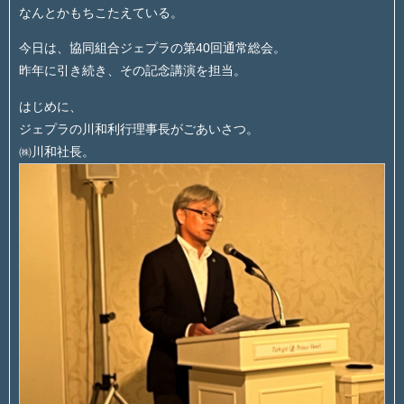
なんとかもちこたえている。
今日は、協同組合ジェプラの第40回通常総会。
昨年に引き続き、その記念講演を担当。
はじめに、
ジェプラの川和利行理事長がごあいさつ。
㈱川和社長。