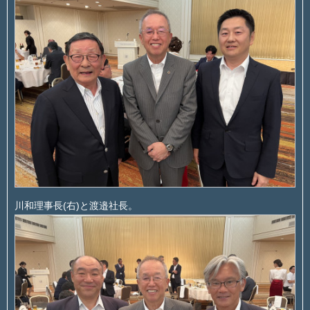
川和理事長(右)と渡邉社長。