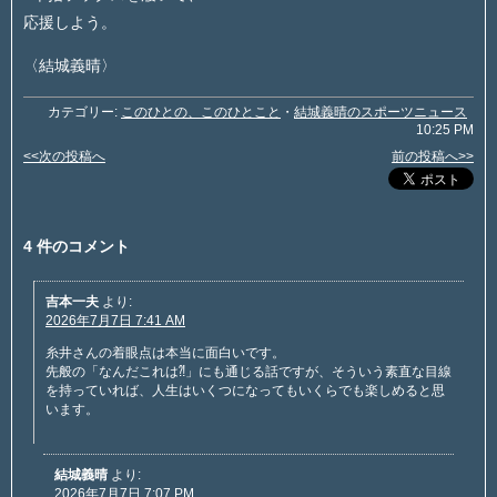
応援しよう。
〈結城義晴〉
カテゴリー:
このひとの、このひとこと
・
結城義晴のスポーツニュース
10:25 PM
<<次の投稿へ
前の投稿へ>>
4 件のコメント
吉本一夫
より:
2026年7月7日 7:41 AM
糸井さんの着眼点は本当に面白いです。
先般の「なんだこれは⁈」にも通じる話ですが、そういう素直な目線
を持っていれば、人生はいくつになってもいくらでも楽しめると思
います。
結城義晴
より:
2026年7月7日 7:07 PM