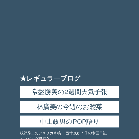
★レギュラーブログ
常盤勝美の2週間天気予報
林廣美の今週のお惣菜
中山政男のPOP語り
浅野秀二のアメリカ寄稿
五十嵐ゆう子の米国日記