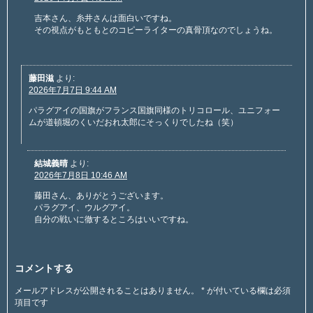
吉本さん、糸井さんは面白いですね。
その視点がもともとのコピーライターの真骨頂なのでしょうね。
藤田滋
より:
2026年7月7日 9:44 AM
パラグアイの国旗がフランス国旗同様のトリコロール、ユニフォー
ムが道頓堀のくいだおれ太郎にそっくりでしたね（笑）
結城義晴
より:
2026年7月8日 10:46 AM
藤田さん、ありがとうございます。
パラグアイ、ウルグアイ。
自分の戦いに徹するところはいいですね。
コメントする
メールアドレスが公開されることはありません。
*
が付いている欄は必須
項目です