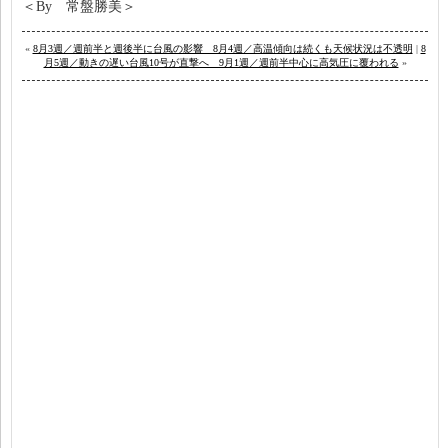
＜By 常盤勝美＞
«
8月3週／週前半と週後半に台風の影響 8月4週／高温傾向は続くも天候状況は不透明
|
8
月5週／動きの遅い台風10号が直撃へ 9月1週／週前半中心に高気圧に覆われる
»