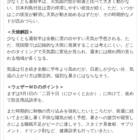
少なくとも週前半は、天気図の型が前週と比べて大きく動かな
い。日本列島付近は雲の停滞しやすい状況が続く。ただ、いつか
はこの状況が解消し天気が動き始めるはずだが、その時期的なメ
ドが読みづらい。
＜天候解説＞
少なくとも週前半は全般に雲の出やすい天気が予想される。た
だ、現段階では記録的な大雨に発展することは考えにくい。どこ
かのタイミングで天気図に変化が見られ、週末には晴れ間の見ら
れる地域が多くなる。
気温は引き続き全般に平年より高めだが、日差しが少ない分、気
温の上がり方は限定的。猛烈な暑さにはならなそう。
＜ウェザーＭＤのポイント＞
まずは9月1日の「二百十日（にひゃくとおか）」に向けて、改め
て防災用品訴求を。
また時期的に秋物の売り込みを強化したいところだが、前週に続
いてまだ蒸し暑く不快な陽気が続く予想。暑さへの疲労や寝苦し
さによる睡眠不足がピークに達しそう。スタミナ系食材、サプリ
メント、ドリンク剤など、健康訴求も行っていきたい。