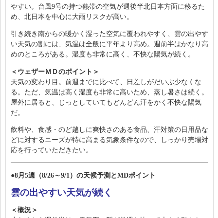
やすい。台風9号の持つ熱帯の空気が週後半北日本方面に移るた
め、北日本を中心に大雨リスクが高い。
引き続き南からの暖かく湿った空気に覆われやすく、雲の出やす
い天気の割には、気温は全般に平年より高め。週前半はかなり高
めのところがある。湿度も非常に高く、不快な陽気が続く。
＜ウェザーＭＤのポイント＞
天気の変わり目。前週までに比べて、日差しがだいぶ少なくな
る。ただ、気温は高く湿度も非常に高いため、蒸し暑さは続く。
屋外に居ると、じっとしていてもどんどん汗をかく不快な陽気
だ。
飲料や、食感・のど越しに爽快さのある食品、汗対策の日用品な
どに対するニーズが特に高まる気象条件なので、しっかり売場対
応を行っていただきたい。
●8月5週（8/26～9/1）の天候予測とMDポイント
雲の出やすい天気が続く
＜概況＞