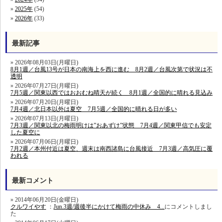
2025年
(54)
2026年
(33)
最新記事
2026年08月03日(月曜日)
8月1週／台風13号が日本の南海上を西に進む 8月2週／台風次第で状況は不
透明
2026年07月27日(月曜日)
7月5週／関東以西ではおおむね晴天が続く 8月1週／全国的に晴れる見込み
2026年07月20日(月曜日)
7月4週／北日本以外は夏空 7月5週／全国的に晴れる日が多い
2026年07月13日(月曜日)
7月3週／関東以北の梅雨明けは”おあずけ”状態 7月4週／関東甲信でも安定
した夏空に
2026年07月06日(月曜日)
7月2週／本州付近は夏空、週末は南西諸島に台風接近 7月3週／高気圧に覆
われる
最新コメント
2014年06月20日(金曜日)
クルワイやす
：
Jun.3週/週後半にかけて梅雨の中休み 4...
にコメントしまし
た