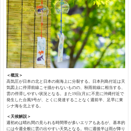
＜概況＞
高気圧が日本の北と日本の南海上に分裂する。日本列島付近は天
気図上に停滞前線こそ描かれないものの、秋雨前線に相当する、
雲の停滞しやすい状況となる。また19日(月)に不意に沖縄付近で
発生した台風9号が、とくに発達することなく週前半、足早に東
シナ海を北上する。
＜天候解説＞
週初めは晴れ間の見られる時間帯が多いエリアもあるが、基本的
には今週全般に雲の出やすい天気となる。特に週後半は雨が降り