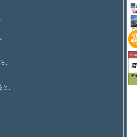
、
。
ら、
ると、