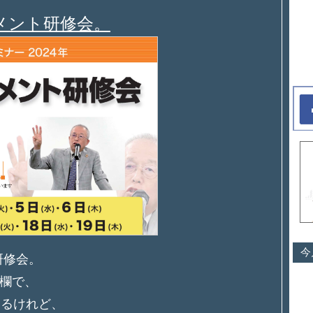
メント研修会。
今
の研修会。
欄で、
いるけれど、