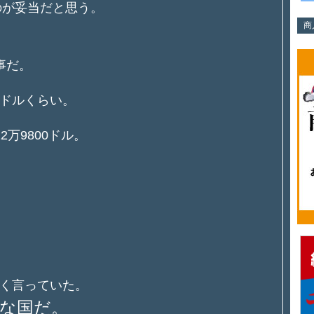
のが妥当だと思う。
商
、
事だ。
00ドルくらい。
万9800ドル。
く言っていた。
かな国だ。