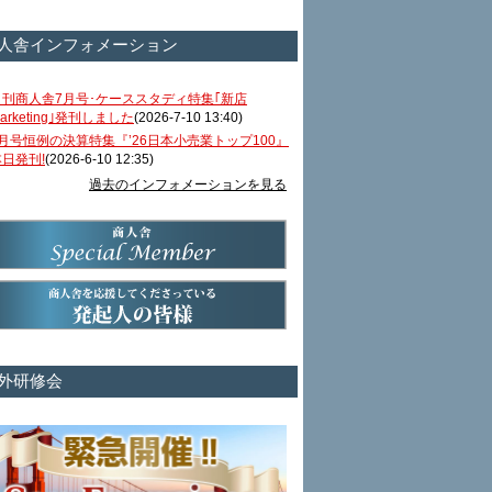
人舎インフォメーション
月刊商人舎7月号･ケーススタディ特集｢新店
arketing｣発刊しました
(2026-7-10 13:40)
6月号恒例の決算特集『’26日本小売業トップ100』
本日発刊!
(2026-6-10 12:35)
過去のインフォメーションを見る
外研修会