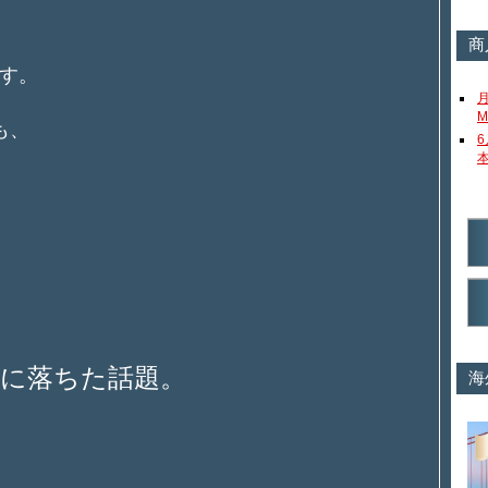
商
す。
M
も、
位に落ちた話題。
海