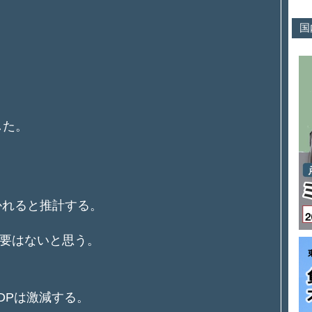
国
した。
かれると推計する。
要はないと思う。
。
DPは激減する。