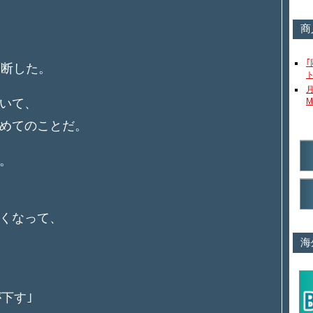
商
判断した。
いて、
M
めてのことだ。
。
くなって、
海
下す｣