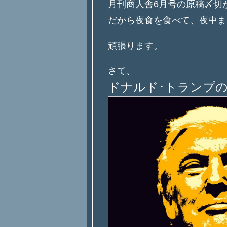
月刊商人舎6月号の原稿〆切
だから夜食を食べて、夜中ま
頑張ります。
さて、
ドナルド･トランプ