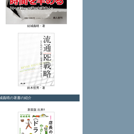
結城義晴・著
鈴木哲男・著
城義晴の著書の紹介
新装版 出来‼︎