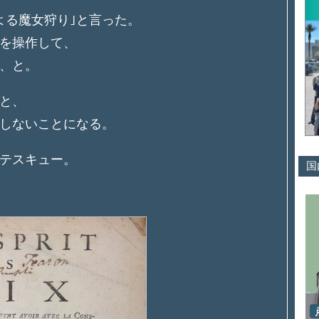
よる魔女狩り｣と言った。
を操作して、
、と。
と、
しないことになる。
ンテスキュー。
国