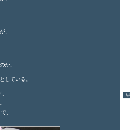
が、
のか。
としている。
ド｣
結
。
』で、