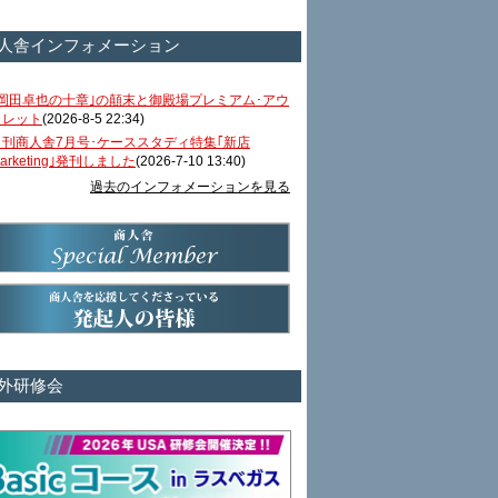
人舎インフォメーション
｢岡田卓也の十章｣の顛末と御殿場プレミアム･アウ
トレット
(2026-8-5 22:34)
月刊商人舎7月号･ケーススタディ特集｢新店
arketing｣発刊しました
(2026-7-10 13:40)
過去のインフォメーションを見る
外研修会