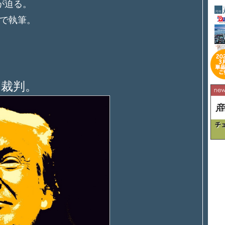
が迫る。
で執筆。
の裁判。