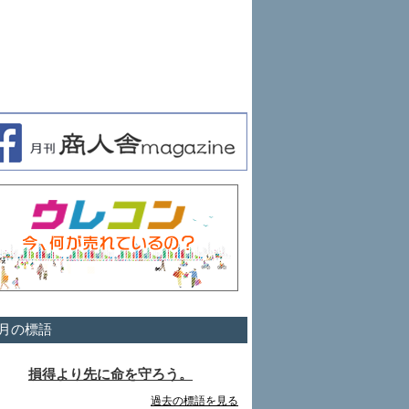
月の標語
損得より先に命を守ろう。
過去の標語を見る