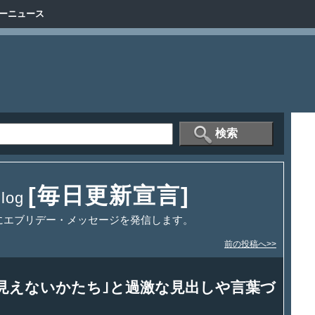
ーニュース
[毎日更新宣言]
og
にエブリデー・メッセージを発信します。
前の投稿へ>>
見えないかたち｣と過激な見出しや言葉づ