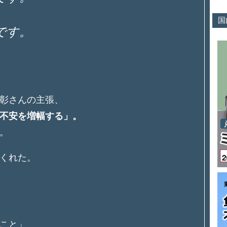
国
です。
彰さんの主張、
不安を増幅する」。
。
くれた。
こと」