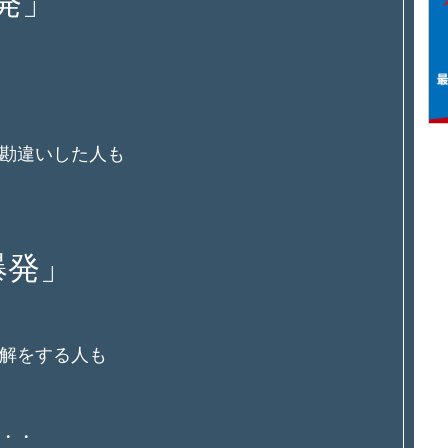
発」
勘違いした人も
爆発」
解をする人も
・・