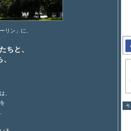
ーリン」に、
かたちと、
ち、
は、
｣を
今
、
ている。