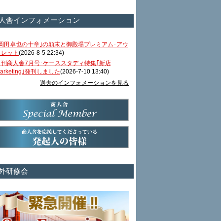
人舎インフォメーション
｢岡田卓也の十章｣の顛末と御殿場プレミアム･アウ
トレット
(2026-8-5 22:34)
月刊商人舎7月号･ケーススタディ特集｢新店
arketing｣発刊しました
(2026-7-10 13:40)
過去のインフォメーションを見る
外研修会