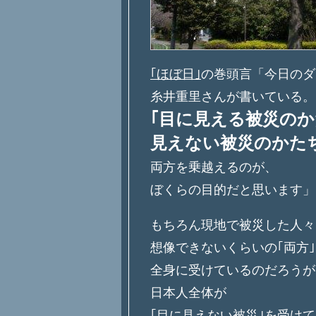
｢ほぼ日｣
の巻頭言「今日のダ
糸井重里さんが書いている。
｢目に見える被災の
見えない被災のかた
両方を乗越えるのが、
ぼくらの目的だと思います」
もちろん現地で被災した人々
想像できないくらいの｢両方
全身に受けているのだろうが
日本人全体が
｢目に見えない被災｣を受け