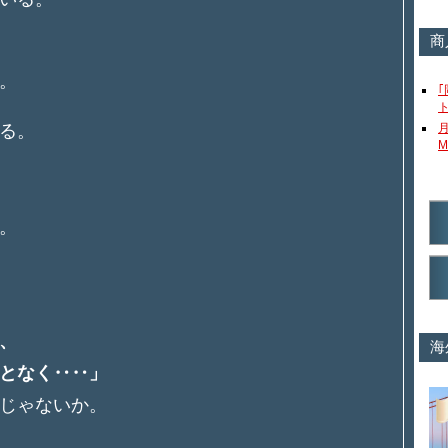
商
う。
る。
M
。
、
海
となく‥‥」
じゃないか。