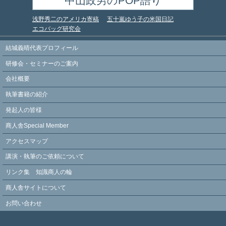
中山政男のPOP語り
浅野秀二のアメリカ寄稿
五十嵐ゆう子の米国日記
エコバッグ研究会
結城義晴代表プロフィール
研修会・セミナーのご案内
会社概要
執筆書籍の紹介
発起人の皆様
商人舎Special Member
アクセスマップ
講演・執筆のご依頼について
リンク集 知識商人の輪
商人舎サイトについて
お問い合わせ