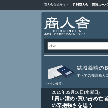
商人舎公式サイト
月刊商人舎
流通スーパ
小売サービス業のためのナレッジサイト
結城義晴のBl
すべての知識商人
<<次の投稿へ
2011年03月16日(水曜日)
｢買い溜め･買い占め亡者
の辛抱強さを思う