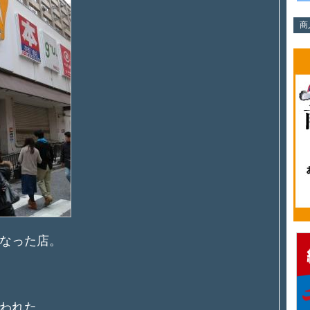
商
なった店。
われた。