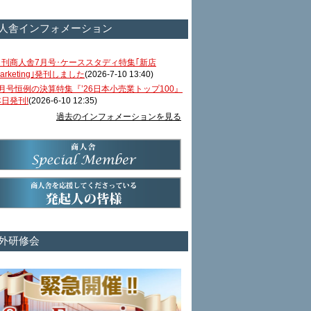
人舎インフォメーション
月刊商人舎7月号･ケーススタディ特集｢新店
arketing｣発刊しました
(2026-7-10 13:40)
6月号恒例の決算特集『’26日本小売業トップ100』
本日発刊!
(2026-6-10 12:35)
過去のインフォメーションを見る
外研修会