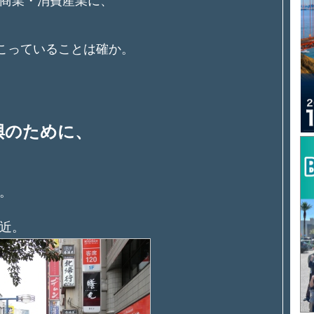
商業・消費産業に、
こっていることは確か。
興のために、
。
近。