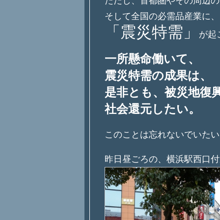
ただし、首都圏やその周辺の
そして全国の必需品産業に、
「震災特需」
が起
一所懸命働いて、
震災特需の成果は、
是非とも、被災地復
社会還元したい。
このことは忘れないでいたい
昨日昼ごろの、横浜駅西口付