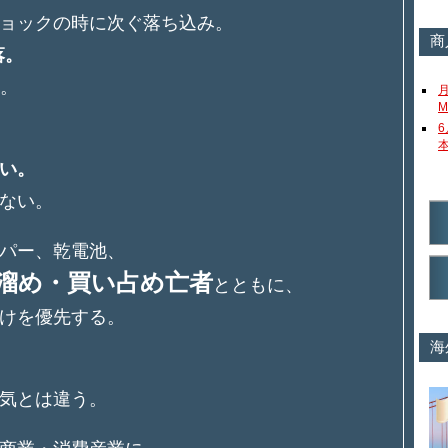
ョックの時に次ぐ落ち込み。
商
落。
ン。
M
い。
ない。
パー、乾電池、
溜め・買い占め亡者
とともに、
けを優先する。
海
気とは違う。