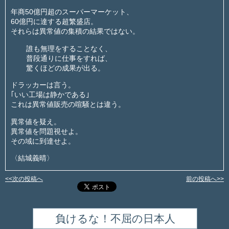
年商50億円超のスーパーマーケット、
60億円に達する超繁盛店。
それらは異常値の集積の結果ではない。
誰も無理をすることなく、
普段通りに仕事をすれば、
驚くほどの成果が出る。
ドラッカーは言う。
｢いい工場は静かである｣
これは異常値販売の喧騒とは違う。
異常値を疑え。
異常値を問題視せよ。
その域に到達せよ。
〈結城義晴〉
<<次の投稿へ
前の投稿へ>>
負けるな！不屈の日本人