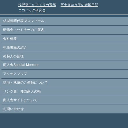
浅野秀二のアメリカ寄稿
五十嵐ゆう子の米国日記
エコバッグ研究会
結城義晴代表プロフィール
研修会・セミナーのご案内
会社概要
執筆書籍の紹介
発起人の皆様
商人舎Special Member
アクセスマップ
講演・執筆のご依頼について
リンク集 知識商人の輪
商人舎サイトについて
お問い合わせ