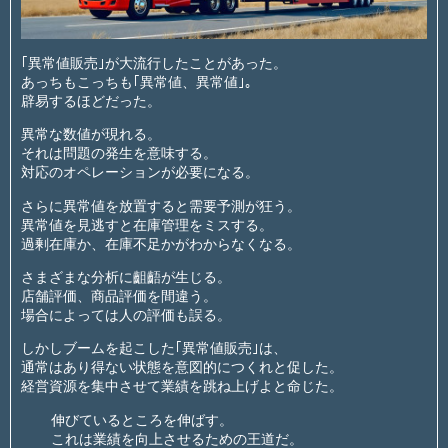
｢異常値販売｣が大流行したことがあった。
あっちもこっちも｢異常値、異常値｣。
辟易するほどだった。
異常な数値が現れる。
それは問題の発生を意味する。
対応のオペレーションが必要になる。
さらに異常値を放置すると需要予測が狂う。
異常値を見逃すと在庫管理をミスする。
過剰在庫か、在庫不足かがわからなくなる。
さまざまな分析に齟齬が生じる。
店舗評価、商品評価を間違う。
場合によっては人の評価も誤る。
しかしブームを起こした｢異常値販売｣は、
通常はあり得ない状態を意図的につくれと促した。
経営資源を集中させて業績を跳ね上げよと命じた。
伸びているところを伸ばす。
これは業績を向上させるための王道だ。