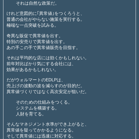
それは自然な政策だ。
けれど意図的に｢異常値｣をつくろうと、
普通の会社がやらない施策を実行する。
極端な一点突破を試みる。
奇異な販促で異常値を出す。
特別の安売りで異常値を出す。
あの手この手で異常値販売を目指す。
それは平均的な店には効くかもしれない。
前年対比ばかり気にする会社には、
効果があるかもしれない。
だがウォルマートのEDLPは、
売上げの波動の波を減らすのが目的だ。
異常値づくりではなく高次安定が狙いだ。
そのための仕組みをつくる。
システムを構築する。
人財を育てる。
そんなマネジメント水準ができ上がると、
異常値を疑ってかかるようになる。
そして異常値には迅速に対応する。