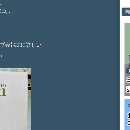
。
国
を謳い、
ブ会報誌に詳しい。
号。