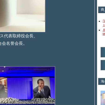
商
M
ス代表取締役会長、
合会名誉会長。
海