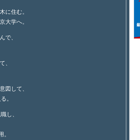
木に住む。
京大学へ。
んで、
て、
意図して、
入る。
転職し、
用。