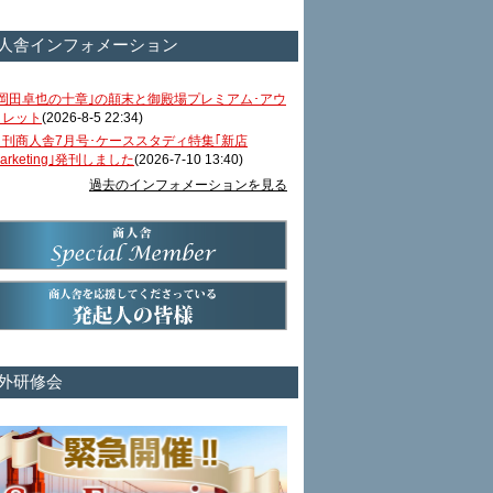
人舎インフォメーション
｢岡田卓也の十章｣の顛末と御殿場プレミアム･アウ
トレット
(2026-8-5 22:34)
月刊商人舎7月号･ケーススタディ特集｢新店
arketing｣発刊しました
(2026-7-10 13:40)
過去のインフォメーションを見る
外研修会