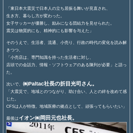
「東日本大震災で日本人の立ち居振る舞いが見直され、
生き方、暮らし方が変わった。
女子サッカーが優勝し、励みになる団結力を見せられた。
震災は物質的にも、精神的にも影響を与えた」
そのうえで、生活者、流通、小売り、行政の時代の変化を読み解
きつつ、
「小売店は、専門知識を持った生活者に対し、
店頭での会話力、情報・ソフトウェアのある陳列が必要」と語っ
た。
㈱Paltac社長の折目光司さん。
次いで、
「大震災で、地域とのつながり、助け合い、人との絆を改めて感
じた。
CFSは人が特徴。地域医療の拠点として、頑張ってもらいたい」
イオン㈱岡田元也社長。
最後は