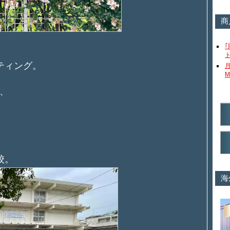
商
ティング。
M
、
校。
海