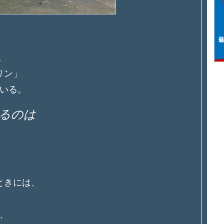
。
リン」
いる。
れるのは
ときには、
、