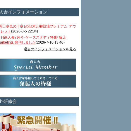
人舎インフォメーション
｢岡田卓也の十章｣の顛末と御殿場プレミアム･アウ
トレット
(2026-8-5 22:34)
月刊商人舎7月号･ケーススタディ特集｢新店
arketing｣発刊しました
(2026-7-10 13:40)
過去のインフォメーションを見る
外研修会