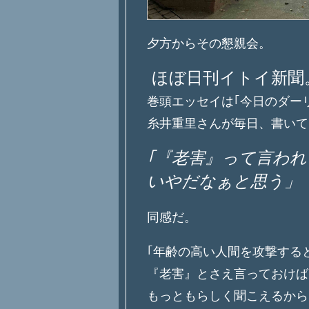
夕方からその懇親会。
ほぼ日刊イトイ新聞
巻頭エッセイは｢今日のダー
糸井重里さんが毎日、書いて
｢『老害』って言わ
いやだなぁと思う」
同感だ。
｢年齢の高い人間を攻撃する
『老害』とさえ言っておけば
もっともらしく聞こえるから