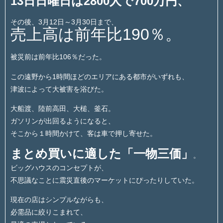
13日日曜日は2800人で700万円、
その後、3月12日～3月30日まで、
売上高は前年比190％。
被災前は前年比106％だった。
この遠野から1時間ほどのエリアにある都市がいずれも、
津波によって大被害を浴びた。
大船渡、陸前高田、大槌、釜石。
ガソリンが出回るようになると、
そこから１時間かけて、客は車で押し寄せた。
まとめ買いに適した「一物三価」
。
ビッグハウスのコンセプトが、
不思議なことに震災直後のマーケットにぴったりしていた。
現在の店はシンプルながらも、
必需品に絞りこまれて、