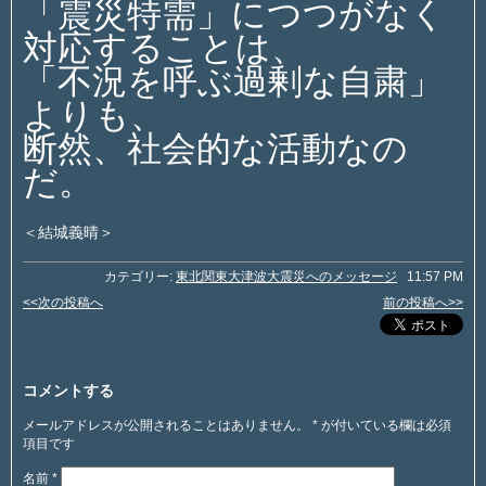
「震災特需」につつがなく
対応することは、
「不況を呼ぶ過剰な自粛」
よりも、
断然、社会的な活動なの
だ。
＜結城義晴＞
カテゴリー:
東北関東大津波大震災へのメッセージ
11:57 PM
<<次の投稿へ
前の投稿へ>>
コメントする
メールアドレスが公開されることはありません。
*
が付いている欄は必須
項目です
名前
*