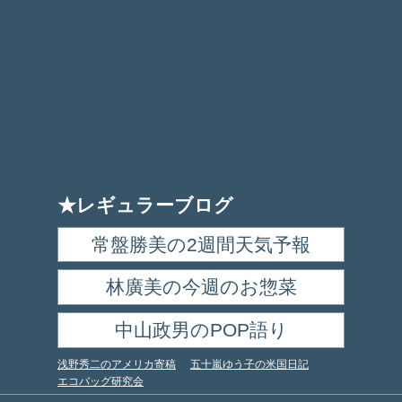
★レギュラーブログ
常盤勝美の2週間天気予報
林廣美の今週のお惣菜
中山政男のPOP語り
浅野秀二のアメリカ寄稿
五十嵐ゆう子の米国日記
エコバッグ研究会