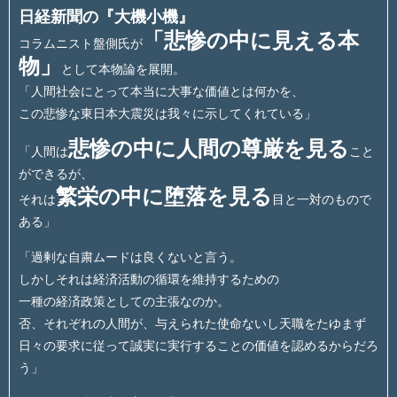
日経新聞の『大機小機』
「悲惨の中に見える本
コラムニスト盤側氏が
物」
として本物論を展開。
「人間社会にとって本当に大事な価値とは何かを、
この悲惨な東日本大震災は我々に示してくれている」
悲惨の中に人間の尊厳を見る
「人間は
こと
ができるが、
繁栄の中に堕落を見る
それは
目と一対のもので
ある」
「過剰な自粛ムードは良くないと言う。
しかしそれは経済活動の循環を維持するための
一種の経済政策としての主張なのか。
否、それぞれの人間が、与えられた使命ないし天職をたゆまず
日々の要求に従って誠実に実行することの価値を認めるからだろ
う」