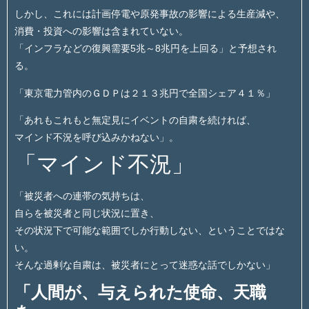
しかし、これには計画停電や原発事故の影響による生産減や、
消費・投資への影響は含まれていない。
「インフラなどの復興需要5兆～8兆円を上回る」と予想され
る。
「東京電力管内のＧＤＰは２１３兆円で全国シェア４１％」
「あれもこれもと無定見にイベントの自粛を続ければ、
マインド不況を呼び込みかねない」。
「マインド不況」
「被災者への連帯の気持ちは、
自らを被災者と同じ状況に置き、
その状況下で可能な範囲でしか行動しない、ということではな
い。
そんな過剰な自粛は、被災者にとって迷惑な話でしかない」
「人間が、与えられた使命、天職