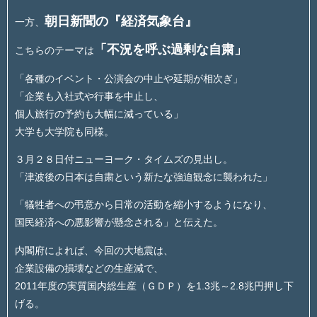
朝日新聞の『経済気象台』
一方、
「不況を呼ぶ過剰な自粛」
こちらのテーマは
「各種のイベント・公演会の中止や延期が相次ぎ」
「企業も入社式や行事を中止し、
個人旅行の予約も大幅に減っている」
大学も大学院も同様。
３月２８日付ニューヨーク・タイムズの見出し。
「津波後の日本は自粛という新たな強迫観念に襲われた」
「犠牲者への弔意から日常の活動を縮小するようになり、
国民経済への悪影響が懸念される」と伝えた。
内閣府によれば、今回の大地震は、
企業設備の損壊などの生産減で、
2011年度の実質国内総生産（ＧＤＰ）を1.3兆～2.8兆円押し下
げる。