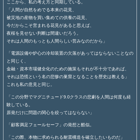
ここから、私の考え方と同期している。
「人間が自然をめでる本来の花見、
被災地の産物を買い集めての供養の花見、
今だからこそ営まれる花見があると思えば、
夜桜を見せない判断は間違いだろう。
それは人間のもっとも人間らしい営みなのだから」
「電源設備や炉心の冷却装置の欠落があってはならないことなの
と同じく、
金融・資本市場健全化のための施策もそれが不十分であれば、
それは恐慌という名の悲惨の巣窟となることを歴史は教える」
これも私の意見と同じ。
「この分野でマグニチュード9.0クラスの悲劇を人間は何度も経
験している。
原発だけに問題の関心を絞ってはならない」
「顧客満足フェールセーフ」の発想と酷似。
「この際、本物に求められる耐震構造を確立したいものだ」