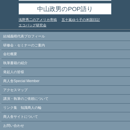
中山政男のPOP語り
浅野秀二のアメリカ寄稿
五十嵐ゆう子の米国日記
エコバッグ研究会
結城義晴代表プロフィール
研修会・セミナーのご案内
会社概要
執筆書籍の紹介
発起人の皆様
商人舎Special Member
アクセスマップ
講演・執筆のご依頼について
リンク集 知識商人の輪
商人舎サイトについて
お問い合わせ