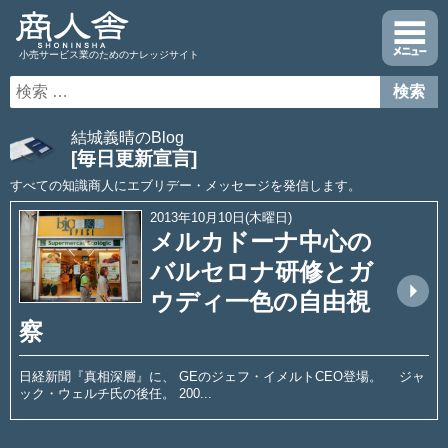
小売サービス業のためのナレッジサイト
結城義晴のBlog
[毎日更新宣言]
すべての知識商人にエブリデー・メッセージを発信します。
2013年10月10日(木曜日)
メルカドーナ中心の
バルセロナ研修とガ
arrow_drop_up
ウディ一色の自由視
察
日経新聞『真相深層』に、 GEのジェフ・イメルトCEO登場。 ジャ
ック・ウェルチ氏の後任。 200...