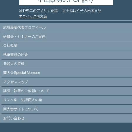
浅野秀二のアメリカ寄稿
五十嵐ゆう子の米国日記
エコバッグ研究会
結城義晴代表プロフィール
研修会・セミナーのご案内
会社概要
執筆書籍の紹介
発起人の皆様
商人舎Special Member
アクセスマップ
講演・執筆のご依頼について
リンク集 知識商人の輪
商人舎サイトについて
お問い合わせ