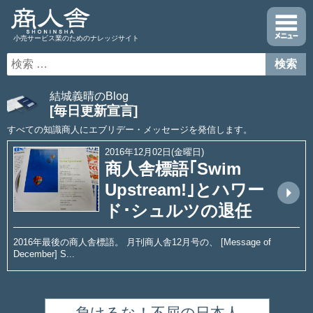
小売サービス業のためのナレッジサイト
結城義晴のBlog
[毎日更新宣言]
すべての知識商人にエブリデー・メッセージを発信します。
2016年12月02日(金曜日)
商人舎標語｢Swim
Upstream!｣とハワー
arrow_drop_up
ド･シュルツの退任
2016年最後の商人舎標語。 月刊商人舎12月号の、 [Message of
December] S...
負けるな！不屈の日本人